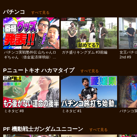
パチンコ
すべて見る
パチンコ実戦塾外伝 山ちゃんロ
ガチ盛りキングダム #3前編
女王パチ
ギちゃん 〈借金返済弾球録〉
2nd #9
#113
Pニュートキオ ハカマタイプ
すべて見る
ミネタビ #8
ミネタビ #1
パチンコ実
PF 機動戦士ガンダムユニコーン
すべて見る