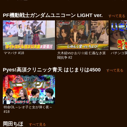
PF機動戦士ガンダムユニコーン LIGHT ver.
すべて見る
ママパチ #18
大木組vsかおり☆組 仁義なき派
パチンコ実
閥抗争 #2
Pyes!高須クリニック青天 はじまりは4500
すべて見る
特命OL～レオ子と女が弾く夜～
#18
岡田ちほ
すべて見る