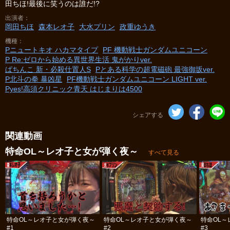
田ちほ!最後に笑うのは誰だ!?
出演者
岡田ちほ
森本レオ子
大水プリン
政重ゆうき
機種
Pニュートキオ ハカマタイプ
PF 機動戦士ガンダムユニコーン
P Re:ゼロから始める異世界生活 鬼がかりver.
ぱちんこ 新・必殺仕置人S
Pとある科学の超電磁砲 最強御坂ver.
P北斗の拳 暴凶星
PF機動戦士ガンダムユニコーン LIGHT ver.
Pyes!高須クリニック青天 はじまりは4500
シェアする
関連動画
特命OL～レオ子と女が弾く夜～
すべて見る
特命OL～レオ子と女が弾く夜～
特命OL～レオ子と女が弾く夜～
特命OL
#1
#2
#3