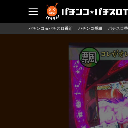
パチンコ＆パチスロ番組
パチンコ番組
パチスロ番