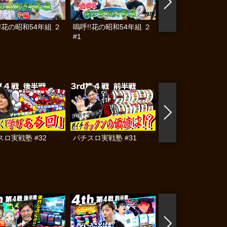
!花の昭和54年組 ２
嗚呼!!花の昭和54年組 ２
懲役777年 #30
#1
スロ実戦塾 #32
パチスロ実戦塾 #31
パチスロ実戦塾 #30