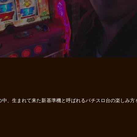
の中、生まれて来た新基準機と呼ばれるバチスロ台の楽しみ方