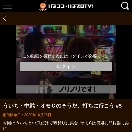
この動画を視聴するにはログインが必要です。
ログイン
ういち・中武・オモＣのそうだ、打ちに行こう #5
配信開始日：2020年10月26日
今回はういちと中武だけで鶴見駅に集合!!オモCは何処に!?お楽しみ
に