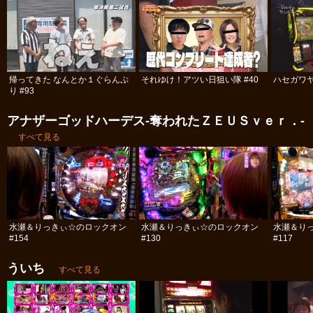
帰ってきた なんとか１ぐらんぷ
それゆけ！アツい日狙い隊 #40
ハセガワヤ
り #93
アナザーゴッドハーデス-奪われたＺＥＵＳｖｅｒ．-
すべて見る
水瀬＆りっきぃ☆のロックオン
水瀬＆りっきぃ☆のロックオン
水瀬＆り
#154
#130
#117
ういち
すべて見る