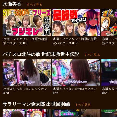
水瀬美香
すべて見る
水瀬・フェアリン・河原の超荒
水瀬・フェアリン・河原の超荒
水瀬・フ
波バスターズ #18
波バスターズ #17
波バスター
パチスロ北斗の拳 世紀末救世主伝説
すべて見る
水瀬＆りっきぃ☆のロックオン
水瀬＆りっきぃ☆のロックオン
水瀬＆り
#70
#66
#65
サラリーマン金太郎 出世回胴編
すべて見る