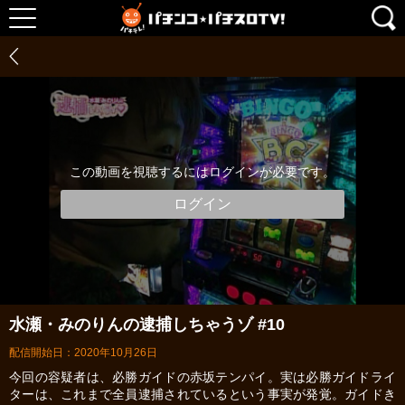
この動画を視聴するにはログインが必要です。
ログイン
水瀬・みのりんの逮捕しちゃうゾ #10
配信開始日：2020年10月26日
今回の容疑者は、必勝ガイドの赤坂テンパイ。実は必勝ガイドライ
ターは、これまで全員逮捕されているという事実が発覚。ガイドき