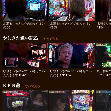
水瀬＆りっきぃ☆のロックオン
水瀬＆りっきぃ☆のロックオン
水瀬＆り
#156
#155
#154
やじきた道中記乙
すべて見る
ひやまっちの全ツッパさせてい
ひやまっちの全ツッパさせてい
嵐・梅屋
ただきます #242
ただきます #241
ーニー #2
ＫＥＮ蔵
すべて見る