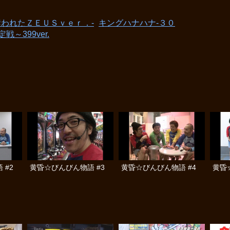
奪われたＺＥＵＳｖｅｒ．-
キングハナハナ-３０
399ver.
 #2
黄昏☆びんびん物語 #3
黄昏☆びんびん物語 #4
黄昏