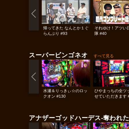
帰ってきた なんとか１ぐ
それゆけ！アツい
らんぷり #93
隊 #40
スーパービンゴネオ
すべて見る
水瀬＆りっきぃ☆のロッ
ひやまっちの全ツ
クオン #130
せていただきます #
アナザーゴッドハーデス-奪われた