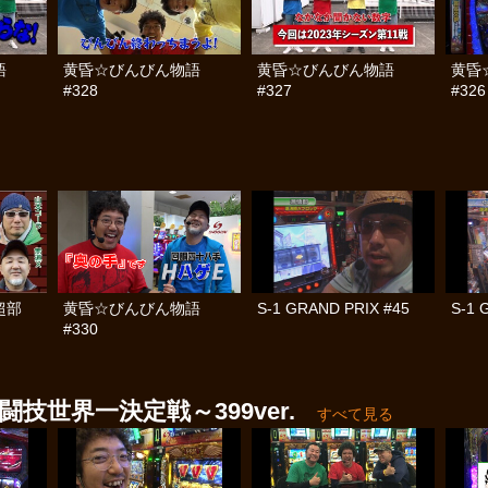
語
黄昏☆びんびん物語
黄昏☆びんびん物語
黄昏
#328
#327
#326
％超部
黄昏☆びんびん物語
S-1 GRAND PRIX #45
S-1 
#330
技世界一決定戦～399ver.
すべて見る