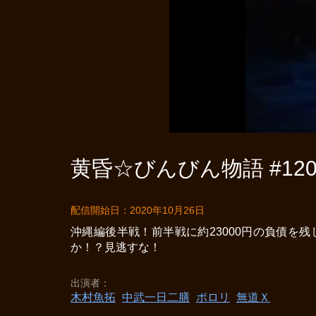
黄昏☆びんびん物語 #12
配信開始日：2020年10月26日
沖縄編後半戦！前半戦に約23000円の負債
か！？見逃すな！
出演者
木村魚拓
中武一日二膳
ポロリ
無道Ｘ