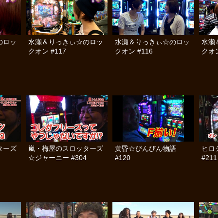
のロッ
水瀬＆りっきぃ☆のロッ
水瀬＆りっきぃ☆のロッ
水瀬
クオン #117
クオン #116
クオン
ターズ
嵐・梅屋のスロッターズ
黄昏☆びんびん物語
ヒロ
☆ジャーニー #304
#120
#211