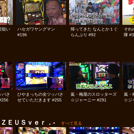
日狙い
ハセガワヤングマン
帰ってきた なんとか１ぐ
それ
#196
らんぷり #92
隊 #3
ッパさ
ひやまっちの全ツッパさ
嵐・梅屋のスロッターズ
嵐・
256
せていただきます #255
☆ジャーニー #291
☆ジャ
ＺＥＵＳｖｅｒ．-
すべて見る