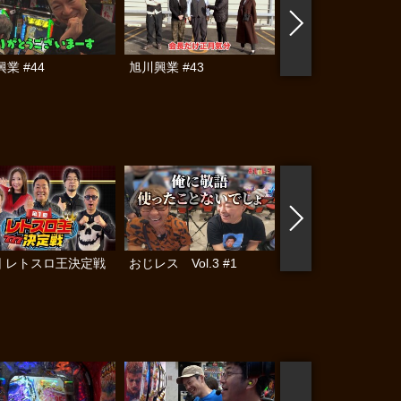
業 #44
旭川興業 #43
旭川興業 #42
回 レトスロ王決定戦
おじレス Vol.3 #1
おじレス