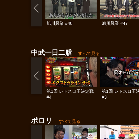
旭川興業 #48
旭川興業 #47
中武一日二膳
すべて見る
第1回 レトスロ王決定戦
第1回 レトスロ王
#4
#3
ポロリ
すべて見る