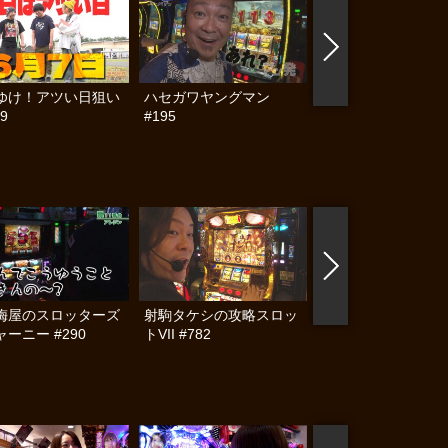
ゆけ！アツい日狙い
ハセガワヤングマン
帰ってきた なんと
9
#195
らんぷり #91
梅屋のスロッターズ
射駒タケシの攻略スロッ
S-1 GRAND PRIX #
ーニー #290
トVII #782