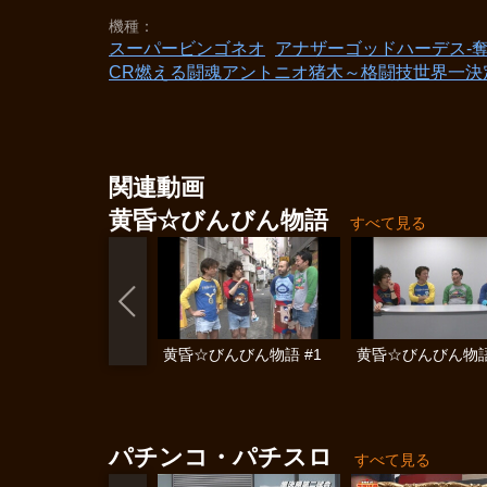
機種
スーパービンゴネオ
アナザーゴッドハーデス-
CR燃える闘魂アントニオ猪木～格闘技世界一決定戦～
関連動画
黄昏☆びんびん物語
すべて見る
黄昏☆びんびん物語 #1
黄昏☆びんびん物語
パチンコ・パチスロ
すべて見る