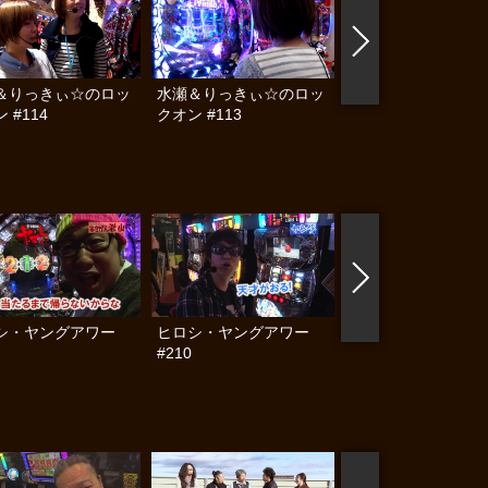
＆りっきぃ☆のロッ
水瀬＆りっきぃ☆のロッ
射駒タケシの攻略ス
 #114
クオン #113
トⅦグランドフィナ
レ!! 感謝の超特大号!!
編
シ・ヤングアワー
ヒロシ・ヤングアワー
俺たちの理論いっち
#210
え！！ #16