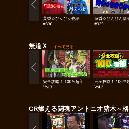
黄昏☆びんびん物語
黄昏☆びんびん物
#330
#329
無道Ｘ
すべて見る
完全攻略！ 100％超部
完全攻略！ 100
Vol.3
Vol.3
CR燃える闘魂アントニオ猪木～格闘