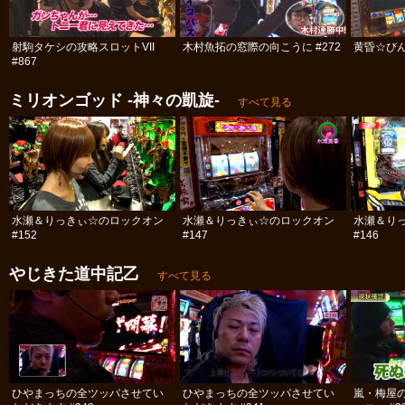
射駒タケシの攻略スロットVII
木村魚拓の窓際の向こうに #272
黄昏☆びん
#867
ミリオンゴッド -神々の凱旋-
すべて見る
水瀬＆りっきぃ☆のロックオン
水瀬＆りっきぃ☆のロックオン
水瀬＆り
#152
#147
#146
やじきた道中記乙
すべて見る
ひやまっちの全ツッパさせてい
ひやまっちの全ツッパさせてい
嵐・梅屋