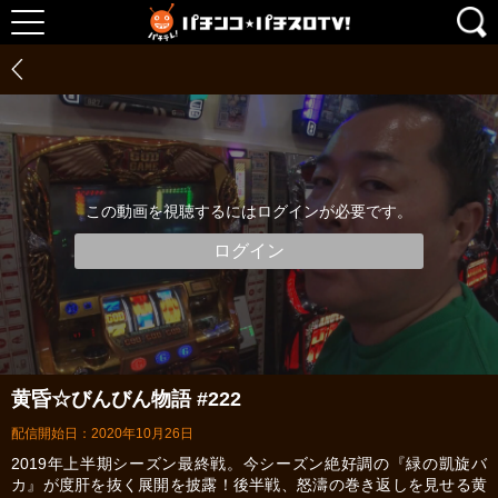
この動画を視聴するにはログインが必要です。
ログイン
黄昏☆びんびん物語 #222
配信開始日：2020年10月26日
2019年上半期シーズン最終戦。今シーズン絶好調の『緑の凱旋バ
カ』が度肝を抜く展開を披露！後半戦、怒濤の巻き返しを見せる黄