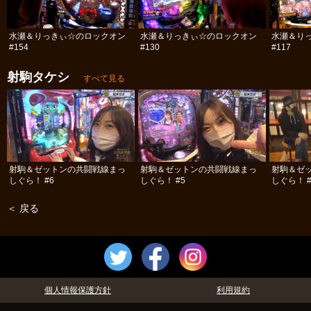
水瀬＆りっきぃ☆のロックオン
水瀬＆りっきぃ☆のロックオン
水瀬＆り
#154
#130
#117
射駒タケシ
すべて見る
射駒＆ゼットンの共闘戦線まっ
射駒＆ゼットンの共闘戦線まっ
射駒＆ゼ
しぐら！ #6
しぐら！ #5
しぐら！ #
＜ 戻る
個人情報保護方針
利用規約