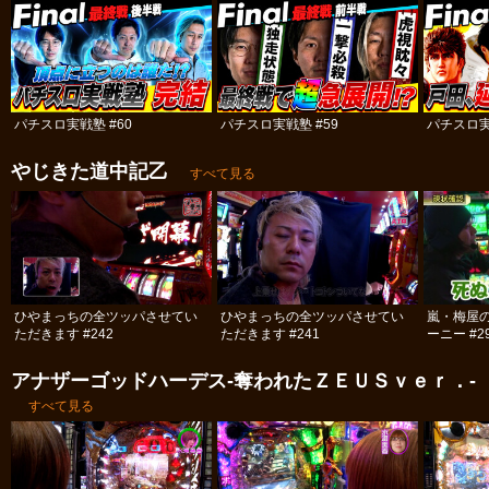
パチスロ実戦塾 #60
パチスロ実戦塾 #59
パチスロ実
やじきた道中記乙
すべて見る
ひやまっちの全ツッパさせてい
ひやまっちの全ツッパさせてい
嵐・梅屋
ただきます #242
ただきます #241
ーニー #2
アナザーゴッドハーデス-奪われたＺＥＵＳｖｅｒ．-
すべて見る