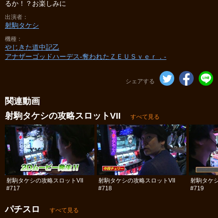
るか！？お楽しみに
出演者
射駒タケシ
機種
やじきた道中記乙
アナザーゴッドハーデス-奪われたＺＥＵＳｖｅｒ．-
シェアする
関連動画
射駒タケシの攻略スロットVII
すべて見る
射駒タケシの攻略スロットVII
射駒タケシの攻略スロットVII
射駒タケシ
#717
#718
#719
パチスロ
すべて見る