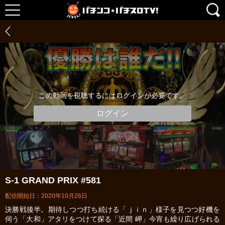
この動画を視聴するにはログインが必要です。
ログイン
S-1 GRAND PRIX #581
配信開始日：2020年10月26日
決勝戦後半。期待しつつ打ち続ける「ｊｉｎ」様子を見つつ好機を
伺う「大和」アタリをつけて探る「近間 岬」今宵も繰り広げられる