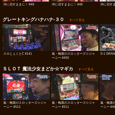
沖に召すままに！ #49
沖に召すままに！ #48
沖に召すま
グレートキングハナハナ‐３０
すべて見る
スロじぇくとC #141
嵐・梅屋のスロッターズ☆ジャ
S-1 GRAN
ーニー #455
ＳＬＯＴ 魔法少女まどか☆マギカ
すべて見る
嵐・梅屋のスロッターズ☆ジャ
嵐・梅屋のスロッターズ☆ジャ
嵐・梅屋
ーニー #512
ーニー #511
ーニー #4