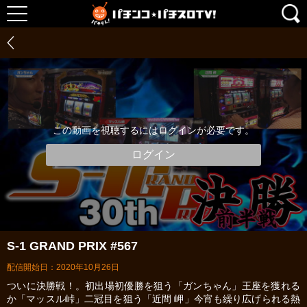
この動画を視聴するにはログインが必要です。
ログイン
S-1 GRAND PRIX #567
配信開始日：2020年10月26日
ついに決勝戦！。初出場初優勝を狙う「ガンちゃん」王座を獲れる
か「マッスル峠」二冠目を狙う「近間 岬」今宵も繰り広げられる熱