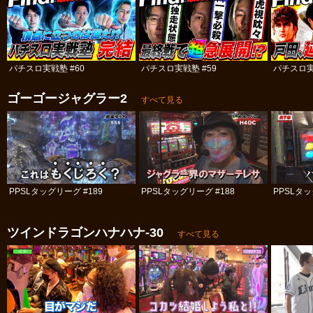
パチスロ実戦塾 #60
パチスロ実戦塾 #59
パチスロ実
ゴーゴージャグラー2
すべて見る
PPSLタッグリーグ #189
PPSLタッグリーグ #188
PPSLタッ
ツインドラゴンハナハナ‐30
すべて見る