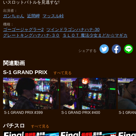
いスロットバトルを見逃すな!
出演者
ガンちゃん
近間岬
マッスル峠
機種
ゴーゴージャグラー2
ツインドラゴンハナハナ‐30
グレートキングハナハナ‐３０
ＳＬＯＴ 魔法少女まどか☆マギカ
シェアする
関連動画
S-1 GRAND PRIX
すべて見る
S-1 GRAND PRIX #399
S-1 GRAND PRIX #400
S-1 GRAN
パチスロ
すべて見る