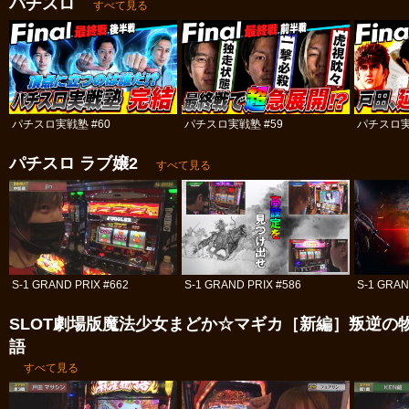
パチスロ
すべて見る
パチスロ実戦塾 #60
パチスロ実戦塾 #59
パチスロ実
パチスロ ラブ嬢2
すべて見る
S-1 GRAND PRIX #662
S-1 GRAND PRIX #586
S-1 GRAN
SLOT劇場版魔法少女まどか☆マギカ［新編］叛逆の
語
すべて見る