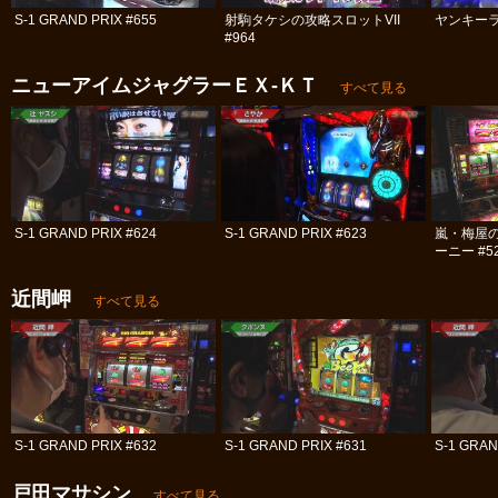
S-1 GRAND PRIX #655
射駒タケシの攻略スロットVII
ヤンキーラ
#964
ニューアイムジャグラーＥＸ‐ＫＴ
すべて見る
S-1 GRAND PRIX #624
S-1 GRAND PRIX #623
嵐・梅屋
ーニー #5
近間岬
すべて見る
S-1 GRAND PRIX #632
S-1 GRAND PRIX #631
S-1 GRAN
戸田マサシン
すべて見る