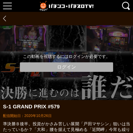
この動画を視聴するにはログインが必要です。
ログイン
S-1 GRAND PRIX #579
配信開始日：2020年10月26日
準決勝Ｂ後半。投資がかさみ苦しい展開「戸田マサシン」狙いは当
たっているか？「大和」腰を据えて見極める「近間岬」今宵も繰り