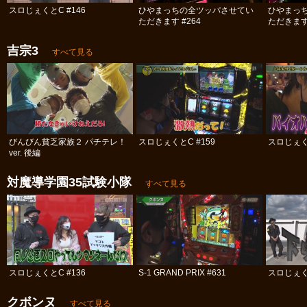
スロじぇくとC #146
ひやまっちの全ツッパさせてい
ひやまっ
ただきます #264
ただきます 
吉宗3
すべて見る
びんびん貧乏家族２ パチテレ！
スロじぇくとC #159
スロじぇくと
ver. 後編
対魔導学園35試験小隊
すべて見る
スロじぇくとC #136
S-1 GRAND PRIX #631
スロじぇくと
クボンヌ
すべて見る