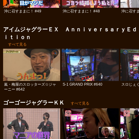
沖に召すままに！ #49
沖に召すままに！ #48
沖に召すま
アイムジャグラーＥＸ ＡｎｎｉｖｅｒｓａｒｙＥｄ
ｉｔｉｏｎ
すべて見る
嵐・梅屋のスロッターズ☆ジャ
S-1 GRAND PRIX #640
スロじぇくと
ーニー #642
ゴーゴージャグラーＫＫ
すべて見る