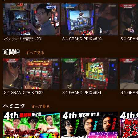
パチテレ！登龍門 #23
S-1 GRAND PRIX #640
S-1 GRAN
近間岬
すべて見る
S-1 GRAND PRIX #632
S-1 GRAND PRIX #631
S-1 GRAN
ヘミニク
すべて見る