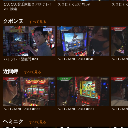
びんびん貧乏家族２ パチテレ！
スロじぇくとC #159
スロじぇくと
ver. 後編
クボンヌ
すべて見る
パチテレ！登龍門 #23
S-1 GRAND PRIX #640
S-1 GRAN
近間岬
すべて見る
S-1 GRAND PRIX #632
S-1 GRAND PRIX #631
S-1 GRAN
ヘミニク
すべて見る