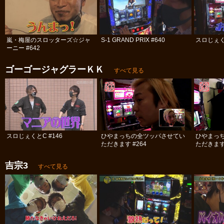
嵐・梅屋のスロッターズ☆ジャ
S-1 GRAND PRIX #640
スロじぇくと
ーニー #642
ゴーゴージャグラーＫＫ
すべて見る
スロじぇくとC #146
ひやまっちの全ツッパさせてい
ひやまっ
ただきます #264
ただきます 
吉宗3
すべて見る