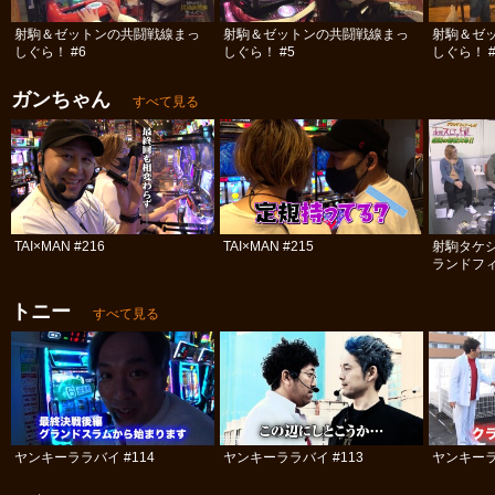
射駒＆ゼットンの共闘戦線まっ
射駒＆ゼットンの共闘戦線まっ
射駒＆ゼ
しぐら！ #6
しぐら！ #5
しぐら！ #
ガンちゃん
すべて見る
TAI×MAN #216
TAI×MAN #215
射駒タケ
ランドフィ
号!! 前編
トニー
すべて見る
ヤンキーララバイ #114
ヤンキーララバイ #113
ヤンキーラ