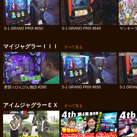
S-1 GRAND PRIX #650
S-1 GRAND PRIX #649
ヤンキーラ
マイジャグラーＩＩＩ
すべて見る
黄昏☆びんびん物語 #280
S-1 GRAND PRIX #650
S-1 GRAN
アイムジャグラーＥＸ
すべて見る