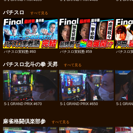
パチスロ
すべて見る
パチスロ実戦塾 #60
パチスロ実戦塾 #59
パチスロ実
パチスロ北斗の拳 天昇
すべて見る
S-1 GRAND PRIX #670
S-1 GRAND PRIX #650
S-1 GRAN
麻雀格闘倶楽部参
すべて見る