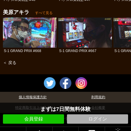
美原アキラ
すべて見る
S-1 GRAND PRIX #668
S-1 GRAND PRIX #667
S-1 GRAN
＜ 戻る
個人情報保護方針
利用規約
特定商取引法上の表示
会社概要
まずは7日間無料体験
©パチテレ！
会員登録
ログイン