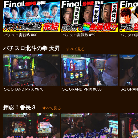
パチスロ実戦塾 #60
パチスロ実戦塾 #59
パチスロ実
パチスロ北斗の拳 天昇
すべて見る
S-1 GRAND PRIX #670
S-1 GRAND PRIX #650
S-1 GRAN
押忍！番長３
すべて見る