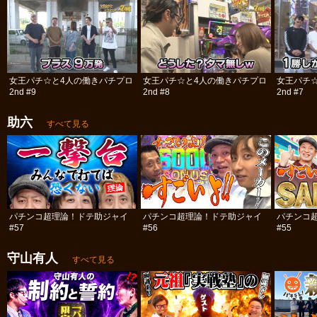
女王パチ☆と4人の働きパチプロ
女王パチ☆と4人の働きパチプロ
女王パチ
2nd #9
2nd #8
2nd #7
助六
すべて見る
パチンコ超理論！ドテ助ジャイ
パチンコ超理論！ドテ助ジャイ
パチンコ
#57
#56
#55
守山有人
すべて見る