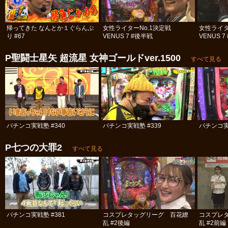
帰ってきた なんとか１ぐらんぷ
女性ライターNo.1決定戦
女性ライタ
り #67
VENUS 7 #後半戦
VENUS 
P聖闘士星矢 超流星 女神ゴールドver.1500
すべて見る
パチンコ実戦塾 #340
パチンコ実戦塾 #339
パチンコ実
P七つの大罪2
すべて見る
パチンコ実戦塾 #381
コスプレタッグリーグ 百花繚
コスプレ
乱 #2後編
乱 #2前編