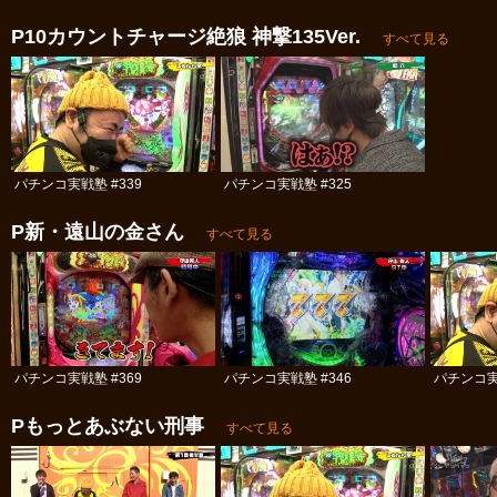
P10カウントチャージ絶狼 神撃135Ver.
すべて見る
パチンコ実戦塾 #339
パチンコ実戦塾 #325
P新・遠山の金さん
すべて見る
パチンコ実戦塾 #369
パチンコ実戦塾 #346
パチンコ実
Pもっとあぶない刑事
すべて見る