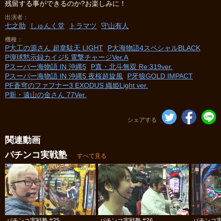
残留する事ができるのか?お楽しみに！
出演者
七之助
しゅんく堂
トラマツ
守山有人
機種
P大工の源さん 超韋駄天 LIGHT
P大海物語4スペシャルBLACK
P弾球黙示録カイジ5 電撃チャージVer.A
Pスーパー海物語 IN 沖縄5
P真・北斗無双 Re:319ver.
Pスーパー海物語 IN 沖縄5 夜桜超旋風
P牙狼GOLD IMPACT
PF蒼穹のファフナー3 EXODUS 織姫Light ver.
P新・遠山の金さん 77Ver.
シェアする
関連動画
パチンコ実戦塾
すべて見る
パチンコ実戦塾 #25
パチンコ実戦塾 #26
パチンコ実