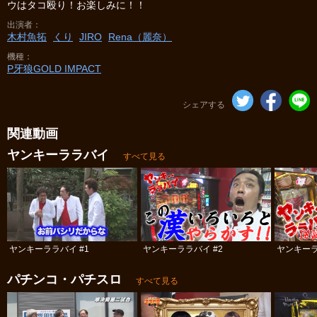
ウはタコ殴り！お楽しみに！！
出演者
木村魚拓
くり
JIRO
Rena（麗奈）
機種
P牙狼GOLD IMPACT
シェアする
関連動画
ヤンキーララバイ
すべて見る
ヤンキーララバイ #1
ヤンキーララバイ #2
ヤンキーラ
パチンコ・パチスロ
すべて見る