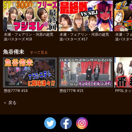
水瀬・フェアリン・河原の超荒
水瀬・フェアリン・河原の超荒
水瀬・フ
波バスターズ #18
波バスターズ #17
波バスター
魚谷侑未
すべて見る
懲役777年 #16
懲役777年 #15
PPSLタッ
＜ 戻る