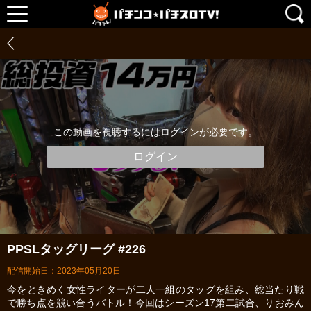
この動画を視聴するにはログインが必要です。
ログイン
PPSLタッグリーグ #226
配信開始日：2023年05月20日
今をときめく女性ライターが二人一組のタッグを組み、総当たり戦
で勝ち点を競い合うバトル！今回はシーズン17第二試合、りおみん