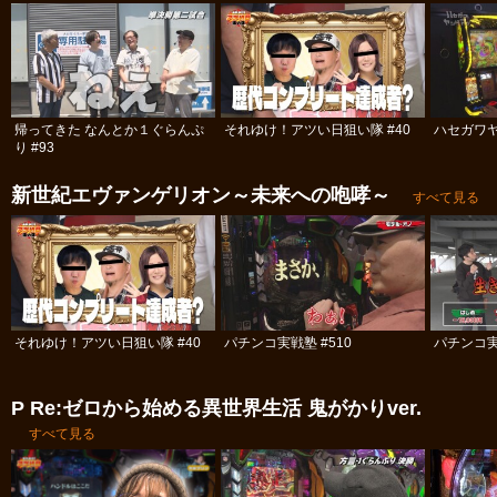
帰ってきた なんとか１ぐらんぷ
それゆけ！アツい日狙い隊 #40
ハセガワヤ
り #93
新世紀エヴァンゲリオン～未来への咆哮～
すべて見る
それゆけ！アツい日狙い隊 #40
パチンコ実戦塾 #510
パチンコ実
P Re:ゼロから始める異世界生活 鬼がかりver.
すべて見る