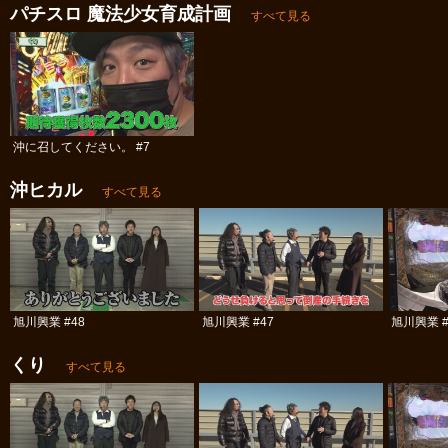
パチスロ 魔法少女育成計画
すべて見る
沖に召してください。 #7
沖ヒカル
すべて見る
旭川興業 #48
旭川興業 #47
旭川興業 #
くり
すべて見る