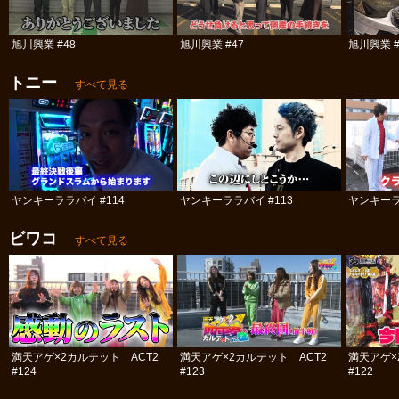
旭川興業 #48
旭川興業 #47
旭川興業 #
トニー
すべて見る
ヤンキーララバイ #114
ヤンキーララバイ #113
ヤンキーラ
ビワコ
すべて見る
満天アゲ×2カルテット ACT2
満天アゲ×2カルテット ACT2
満天アゲ×
#124
#123
#122