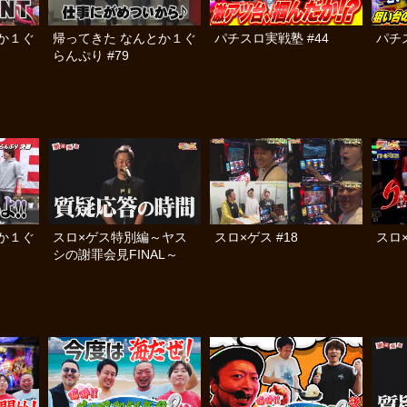
か１ぐ
帰ってきた なんとか１ぐ
パチスロ実戦塾 #44
パチ
らんぷり #79
か１ぐ
スロ×ゲス特別編～ヤス
スロ×ゲス #18
スロ×
シの謝罪会見FINAL～