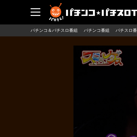
パチンコ＆パチスロ番組
パチンコ番組
パチスロ番