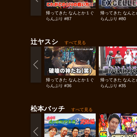
帰ってきた なんとか１ぐ
帰ってきた なんと
らんぷり #87
らんぷり #80
辻ヤスシ
すべて見る
帰ってきた なんとか１ぐ
帰ってきた なんと
らんぷり #36
らんぷり #35
松本バッチ
すべて見る