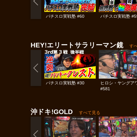
パチスロ実戦塾 #60
パチスロ実戦塾 #5
HEY!エリートサラリーマン鏡
す
パチスロ実戦塾 #30
ヒロシ・ヤングア
#581
沖ドキ!GOLD
すべて見る