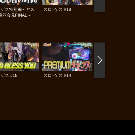
×ゲス特別編～ヤス
スロ×ゲス #18
スロ×ゲス #17
謝罪会見FINAL～
ゲス #15
スロ×ゲス #14
スロ×ゲス #13