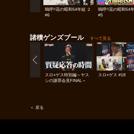
嗚呼!!花の昭和54年組 ２
嗚呼!!花の昭和54
#6
#5
諸積ゲンズブール
すべて見る
スロ×ゲス特別編～ヤス
スロ×ゲス #18
シの謝罪会見FINAL～
＜ 戻る