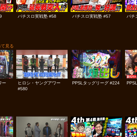
9
パチスロ実戦塾 #58
パチスロ実戦塾 #57
パチ
べて見る
ワー
ヒロシ・ヤングアワー
PPSLタッグリーグ #224
PPS
#580