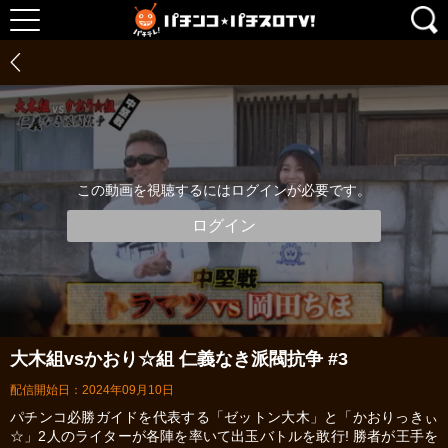
この動画を視聴するにはログインが必要です。
ログイン
大木組vsかおり☆組 仁義なき派閥抗争 #3
配信開始日：2024年09月10日
パチンコ必勝ガイドを代表する「ゼットン大木」と「かおりっきぃ
☆」2人のライターが各陣を率いて出玉バトルを敢行! 勝者が王手を