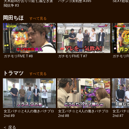
大木組vsかおり☆組 仁義なき派
パチンコ実戦塾 #395
SEXY総
閥抗争 #3
岡田ちほ
すべて見る
ガチモリFIVE T #8
ガチモリFIVE T #7
ガチモリFIV
トラマツ
すべて見る
女王パチ☆と4人の働きパチプロ
女王パチ☆と4人の働きパチプロ
女王パチ
2nd #9
2nd #8
2nd #7
＜ 戻る