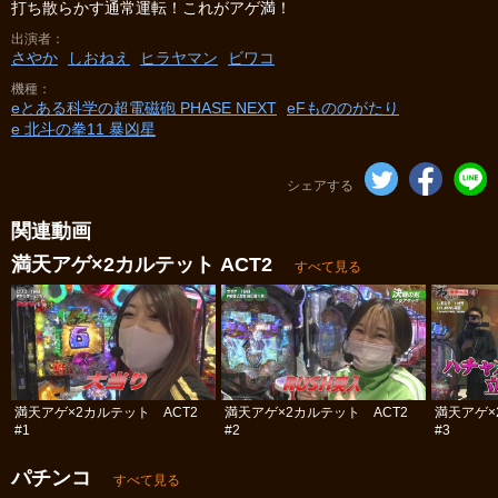
打ち散らかす通常運転！これがアゲ満！
出演者
さやか
しおねえ
ヒラヤマン
ビワコ
機種
eとある科学の超電磁砲 PHASE NEXT
eFもののがたり
e 北斗の拳11 暴凶星
シェアする
関連動画
満天アゲ×2カルテット ACT2
すべて見る
満天アゲ×2カルテット ACT2
満天アゲ×2カルテット ACT2
満天アゲ×
#1
#2
#3
パチンコ
すべて見る