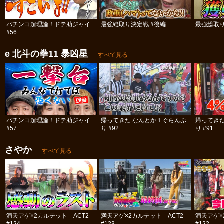
パチンコ超理論！ドテ助ジャイ
最強総取り決定戦 #後編
最強総取り
#56
e 北斗の拳11 暴凶星
すべて見る
パチンコ超理論！ドテ助ジャイ
帰ってきた なんとか１ぐらんぷ
帰ってき
#57
り #92
り #91
さやか
すべて見る
満天アゲ×2カルテット ACT2
満天アゲ×2カルテット ACT2
満天アゲ×