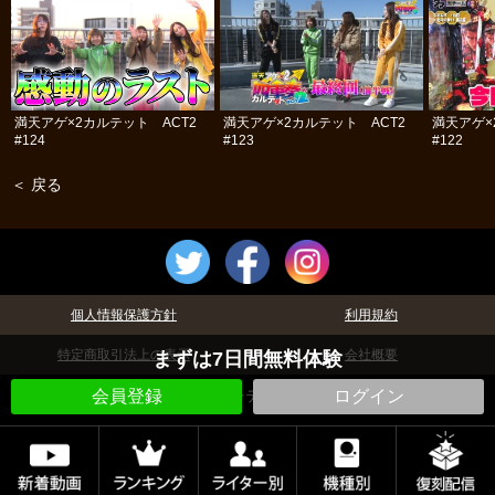
満天アゲ×2カルテット ACT2
満天アゲ×2カルテット ACT2
満天アゲ×
#124
#123
#122
＜ 戻る
個人情報保護方針
利用規約
特定商取引法上の表示
会社概要
まずは7日間無料体験
©パチテレ！
会員登録
ログイン