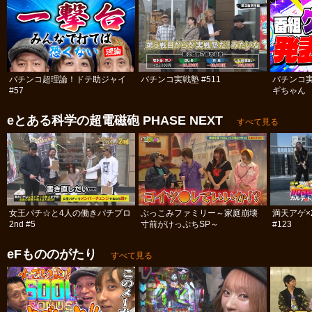
パチンコ超理論！ドテ助ジャイ
パチンコ実戦塾 #511
パチンコ
#57
ギちゃん 
#113
eとある科学の超電磁砲 PHASE NEXT
すべて見る
女王パチ☆と4人の働きパチプロ
ぶっこみファミリー～家庭崩壊
満天アゲ×
2nd #5
寸前がけっぷちSP～
#123
eFもののがたり
すべて見る