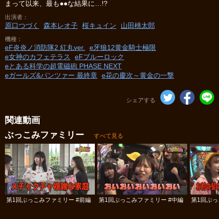
まって以来、最も●●な結果に…!?
出演者
原口つづく
森本レオ子
桜キュイン
山田桃太郎
機種
eF炎炎ノ消防隊2 紅丸ver.
e牙狼12黄金騎士極限
e女神のカフェテラス
eFブルーロック
eとある科学の超電磁砲 PHASE NEXT
eガールズ&パンツァー 最終章
e花の慶次～黄金の一撃
シェアする
関連動画
ぶっこみファミリー
すべて見る
第1回ぶっこみファミリー #前編
第1回ぶっこみファミリー #中編
第1回ぶっ