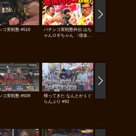
コ実戦塾 #510
パチンコ実戦塾外伝 山ち
ガチモリFIVE T #8
ゃんロギちゃん 〈借金返
済弾球録〉 #112
コ実戦塾 #509
帰ってきた なんとか１ぐ
それゆけ！アツい日
らんぷり #92
隊 #39