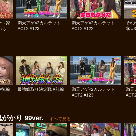
ー～家
満天アゲ×2カルテット
満天アゲ×2カルテット
それ
ちSP
ACT2 #123
ACT2 #122
隊 #3
#後編
最強総取り決定戦 #前編
満天アゲ×2カルテット
満天
ACT2 #123
ACT2
かり 99ver.
すべて見る