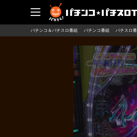
パチンコ＆パチスロ番組
パチンコ番組
パチスロ番