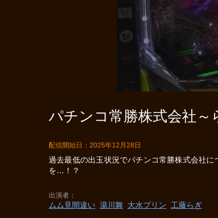
パチンコ常勝株式会社～ら
配信開始日：2025年12月28日
過去最低の出玉状況でパチンコ常勝株式会社に
を…！？
出演者
ムム見間違い
湯川舞
大水プリン
工藤らぎ