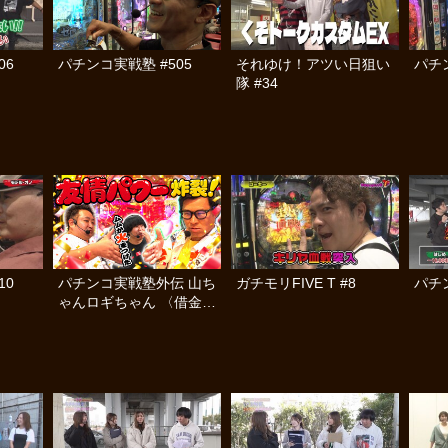
06
パチンコ実戦塾 #505
それゆけ！アツい日狙い
パチン
隊 #34
10
パチンコ実戦塾外伝 山ち
ガチモリFIVE T #8
パチン
ゃんロギちゃん 〈借金返
済弾球録〉 #112