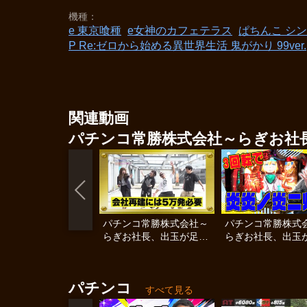
機種
e 東京喰種
e女神のカフェテラス
ぱちんこ シン
P Re:ゼロから始める異世界生活 鬼がかり 99ver.
関連動画
パチンコ常勝株式会社～らぎお社
パチンコ常勝株式会社～
パチンコ常勝株式
らぎお社長、出玉が足り
らぎお社長、出玉
ません！～ #1
ません！～ #2
パチンコ
すべて見る