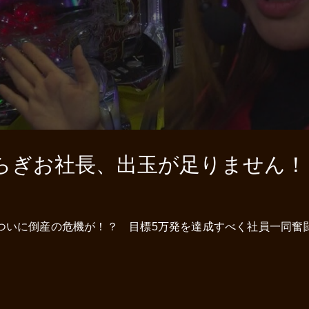
ぎお社長、出玉が足りません！～
ついに倒産の危機が！？ 目標5万発を達成すべく社員一同奮