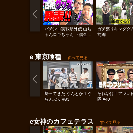
パチンコ実戦塾外伝 山ち
ガチ盛りキングダム
ゃんロギちゃん 〈借金返
前編
済弾球録〉 #113
e 東京喰種
すべて見る
帰ってきた なんとか１ぐ
それゆけ！アツい
らんぷり #93
隊 #40
e女神のカフェテラス
すべて見る