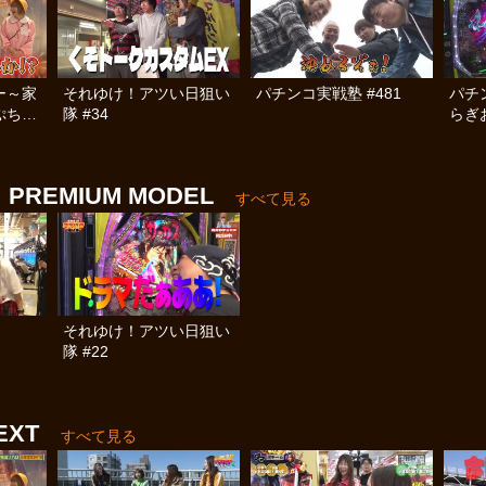
ー～家
それゆけ！アツい日狙い
パチンコ実戦塾 #481
パチ
ちSP
隊 #34
らぎ
ません
EMIUM MODEL
すべて見る
それゆけ！アツい日狙い
隊 #22
EXT
すべて見る