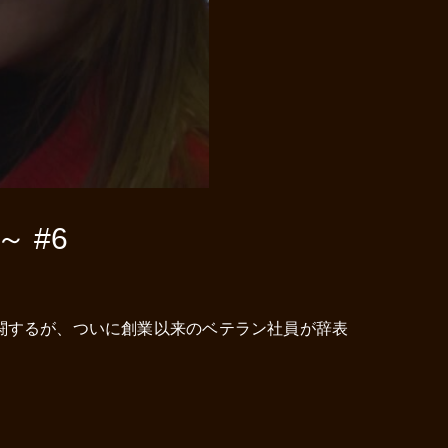
 #6
闘するが、ついに創業以来のベテラン社員が辞表