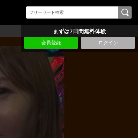
まずは7日間無料体験
会員登録
ログイン