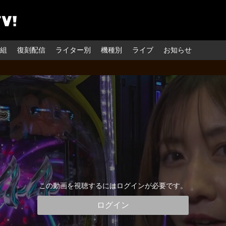
組
復刻配信
ライター別
機種別
ライブ
お知らせ
この動画を視聴するにはログインが必要です。
ログイン