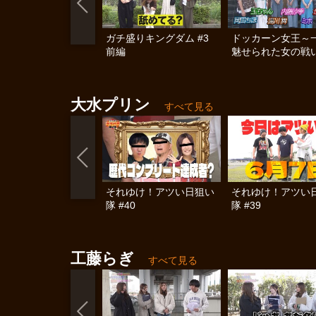
ガチ盛りキングダム #3
ドッカーン女王～
前編
魅せられた女の戦
#1
大水プリン
すべて見る
それゆけ！アツい日狙い
それゆけ！アツい
隊 #40
隊 #39
工藤らぎ
すべて見る