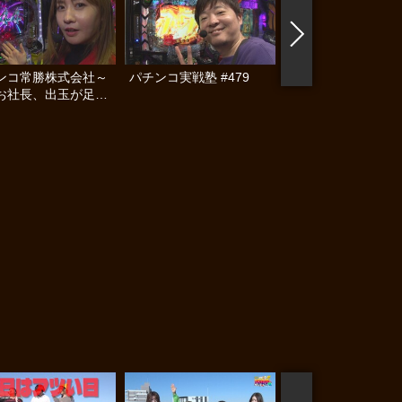
ンコ常勝株式会社～
パチンコ実戦塾 #479
旭川興業 #42
お社長、出玉が足り
！～ #6