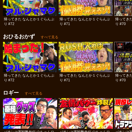
帰ってきた なんとか１ぐらんぷ
帰ってきた なんとか１ぐらんぷ
帰ってき
り #72
り #71
り #70
おひるおかず
すべて見る
帰ってきた なんとか１ぐらんぷ
帰ってきた なんとか１ぐらんぷ
帰ってき
り #72
り #71
り #70
ロギー
すべて見る
パチンコ実戦塾外伝 山ちゃんロ
パチンコ実戦塾外伝 山ちゃんロ
パチンコ