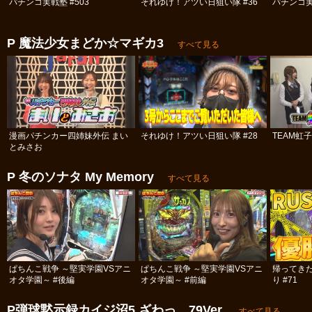
パチンコ実戦塾 #503
それゆけ！アツい日狙い隊 #36
パチンコ実
P 魔法少女まどか☆マギカ3
すべて見る
漫画パチンカー四姉妹外伝 まい
それゆけ！アツい日狙い隊 #28
TEAM虹
とみさお
P 冬のソナタ My Memory
すべて見る
ぱちんこ戦争 ～堅実学園VSアニ
ぱちんこ戦争 ～堅実学園VSアニ
帰ってき
オタ学園～ #後編
オタ学園～ #前編
り #71
P弾球黙示録カイジ沼5 ざわっ…79Ver.
すべて見る