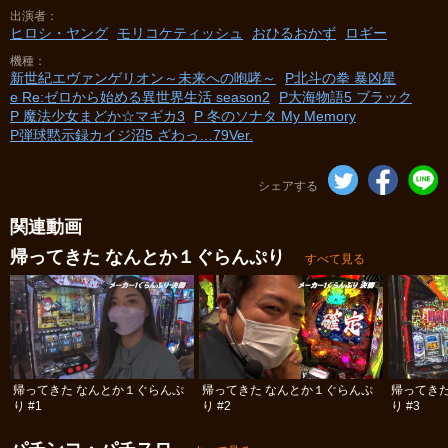
出演者
ヒロシ・ヤング
モリコケティッシュ
おひるおかず
ロギー
機種
新世紀エヴァンゲリオン～未来への咆哮～
P北斗の拳 暴凶星
e Re:ゼロから始める異世界生活 season2
P大海物語5 ブラック
P 魔法少女まどか☆マギカ3
P 冬のソナタ My Memory
P弾球黙示録カイジ沼5 ざわっ…79Ver.
シェアする
関連動画
帰ってきた なんとか１ぐらんぷり
すべて見る
帰ってきた なんとか１ぐらんぷ
帰ってきた なんとか１ぐらんぷ
帰ってき
り #1
り #2
り #3