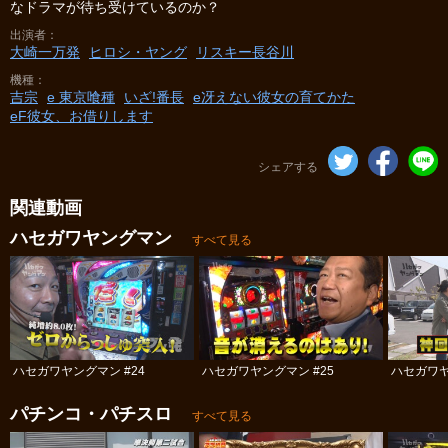
なドラマが待ち受けているのか？
出演者
大崎一万発
ヒロシ・ヤング
リスキー長谷川
機種
吉宗
e 東京喰種
いざ!番長
e冴えない彼女の育てかた
eF彼女、お借りします
シェアする
関連動画
ハセガワヤングマン
すべて見る
ハセガワヤングマン #24
ハセガワヤングマン #25
ハセガワヤ
パチンコ・パチスロ
すべて見る