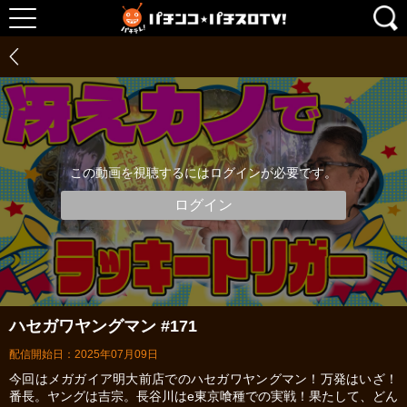
この動画を視聴するにはログインが必要です。
ログイン
ハセガワヤングマン #171
配信開始日：2025年07月09日
今回はメガガイア明大前店でのハセガワヤングマン！万発はいざ！
番長。ヤングは吉宗。長谷川はe東京喰種での実戦！果たして、どん