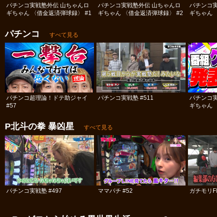
パチンコ実戦塾外伝 山ちゃんロ
パチンコ実戦塾外伝 山ちゃんロ
パチンコ
ギちゃん 〈借金返済弾球録〉 #1
ギちゃん 〈借金返済弾球録〉 #2
ギちゃん 
パチンコ
すべて見る
パチンコ超理論！ドテ助ジャイ
パチンコ実戦塾 #511
パチンコ
#57
ギちゃん 
#113
P北斗の拳 暴凶星
すべて見る
パチンコ実戦塾 #497
ママパチ #52
ガチモリFIV