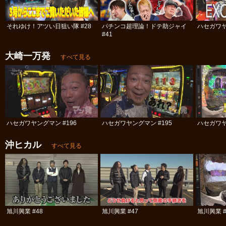
それゆけ！アツい日狙い隊 #28
パチンコ超理論！ドテ助ジャイ
ハセガワヤ
#41
大崎一万発
すべて見る
ハセガワヤングマン #196
ハセガワヤングマン #195
ハセガワヤ
沖ヒカル
すべて見る
旭川興業 #48
旭川興業 #47
旭川興業 #