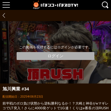
この動画を視聴するにはログインが必要です。
ログイン
旭川興業 #34
配信開始日：2025年08月23日
前半戦のボロ負け状態から逆転勝利なるか！？大崎と神谷がeマギレ
コでLT突入！さらに4000発ゲットで1G連！くりはe番長の頂RUSH