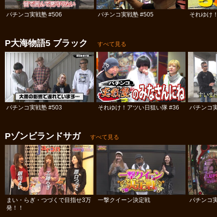
パチンコ実戦塾 #506
パチンコ実戦塾 #505
それゆけ！
P大海物語5 ブラック
すべて見る
パチンコ実戦塾 #503
それゆけ！アツい日狙い隊 #36
パチンコ実
Pゾンビランドサガ
すべて見る
まい・らぎ・つづくで目指せ3万
一撃クイーン決定戦
パチンコ実
発！！