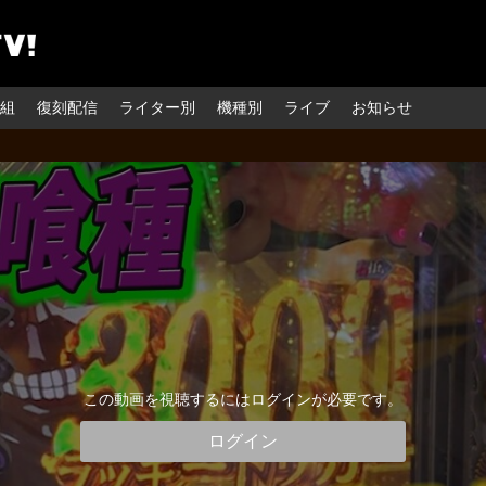
組
復刻配信
ライター別
機種別
ライブ
お知らせ
この動画を視聴するにはログインが必要です。
ログイン