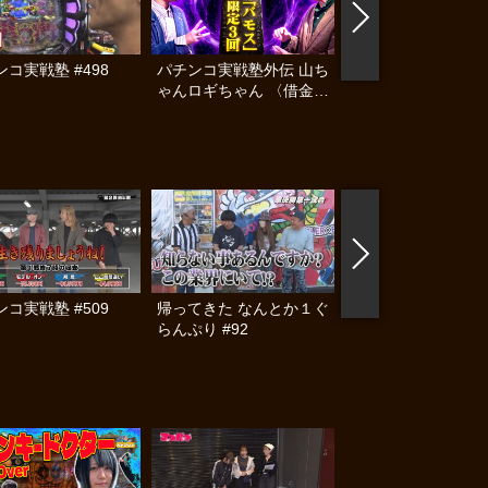
コ実戦塾 #498
パチンコ実戦塾外伝 山ち
パチンコ実戦塾 #49
ゃんロギちゃん 〈借金返
済弾球録〉 #100
コ実戦塾 #509
帰ってきた なんとか１ぐ
それゆけ！アツい日
らんぷり #92
隊 #39