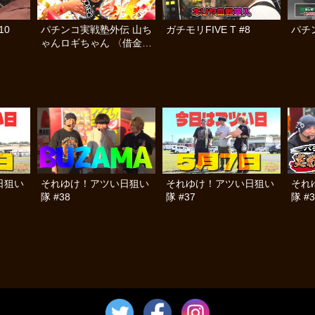
10
パチンコ実戦塾外伝 山ち
ガチモリFIVE T #8
パチン
ゃんロギちゃん 〈借金返
済弾球録〉 #112
日狙い
それゆけ！アツい日狙い
それゆけ！アツい日狙い
それ
隊 #38
隊 #37
隊 #3