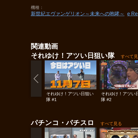
機種
新世紀エヴァンゲリオン～未来への咆哮～
e 
関連動画
それゆけ！アツい日狙い隊
すべて見
それゆけ！アツい日狙い
それゆけ！アツい
隊 #1
隊 #2
パチンコ・パチスロ
すべて見る