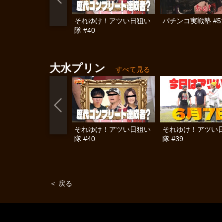
それゆけ！アツい日狙い
パチンコ実戦塾 #5
隊 #40
大水プリン
すべて見る
それゆけ！アツい日狙い
それゆけ！アツい
隊 #40
隊 #39
＜ 戻る