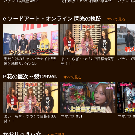
パチンコ実戦塾 #503
それゆけ！アツい日狙い隊 #36
パチンコ実
e ソードアート・オンライン 閃光の軌跡
すべて見る
男だらけのキャンパチナイト!!天
まい・らぎ・つづくで目指せ3万
パチンコ実
国と地獄サバイバル
発！！
P花の慶次～裂129ver.
すべて見る
まい・らぎ・つづくで目指せ3万
ママパチ #31
ママパチ #
発！！
かおりっきぃ☆
すべて見る