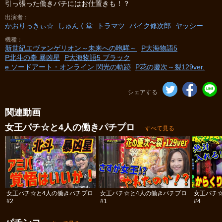
引っ張った働きパチにはお仕置きも！？
出演者
かおりっきぃ☆
しゅんく堂
トラマツ
バイク修次郎
ヤッシー
機種
新世紀エヴァンゲリオン～未来への咆哮～
P大海物語5
P北斗の拳 暴凶星
P大海物語5 ブラック
e ソードアート・オンライン 閃光の軌跡
P花の慶次～裂129ver.
シェアする
関連動画
女王パチ☆と4人の働きパチプロ
すべて見る
女王パチ☆と4人の働きパチプロ
女王パチ☆と4人の働きパチプロ
女王パチ
#2
#1
#4