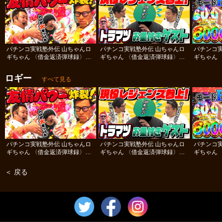
パチンコ実戦塾外伝 山ちゃんロ
パチンコ実戦塾外伝 山ちゃんロ
パチンコ
ギちゃん 〈借金返済弾球録〉
ギちゃん 〈借金返済弾球録〉
ギちゃん 
#112
#111
#110
ロギー
すべて見る
パチンコ実戦塾外伝 山ちゃんロ
パチンコ実戦塾外伝 山ちゃんロ
パチンコ
ギちゃん 〈借金返済弾球録〉
ギちゃん 〈借金返済弾球録〉
ギちゃん 
#112
#111
#110
＜ 戻る