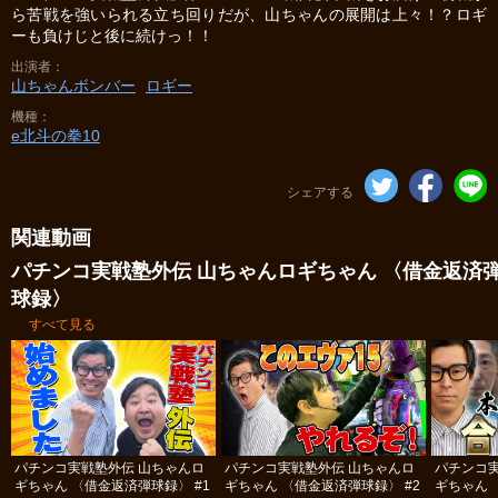
ら苦戦を強いられる立ち回りだが、山ちゃんの展開は上々！？ロギ
ーも負けじと後に続けっ！！
出演者
山ちゃんボンバー
ロギー
機種
e北斗の拳10
シェアする
関連動画
パチンコ実戦塾外伝 山ちゃんロギちゃん 〈借金返済
球録〉
すべて見る
パチンコ実戦塾外伝 山ちゃんロ
パチンコ実戦塾外伝 山ちゃんロ
パチンコ
ギちゃん 〈借金返済弾球録〉 #1
ギちゃん 〈借金返済弾球録〉 #2
ギちゃん 