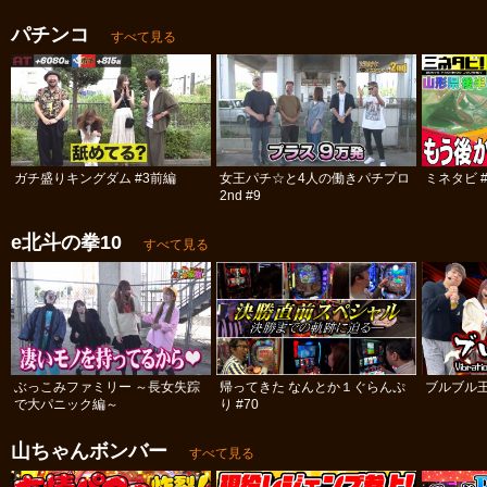
パチンコ
すべて見る
ガチ盛りキングダム #3前編
女王パチ☆と4人の働きパチプロ
ミネタビ #
2nd #9
e北斗の拳10
すべて見る
ぶっこみファミリー ～長女失踪
帰ってきた なんとか１ぐらんぷ
ブルブル
で大パニック編～
り #70
山ちゃんボンバー
すべて見る