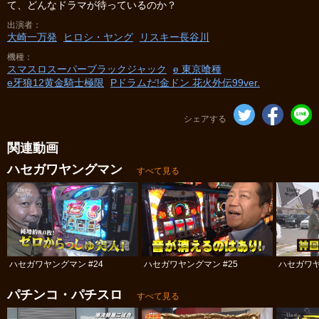
て、どんなドラマが待っているのか？
出演者
大崎一万発
ヒロシ・ヤング
リスキー長谷川
機種
スマスロスーパーブラックジャック
e 東京喰種
e牙狼12黄金騎士極限
Pドラムだ!金ドン 花火外伝99ver.
シェアする
関連動画
ハセガワヤングマン
すべて見る
ハセガワヤングマン #24
ハセガワヤングマン #25
ハセガワヤ
パチンコ・パチスロ
すべて見る