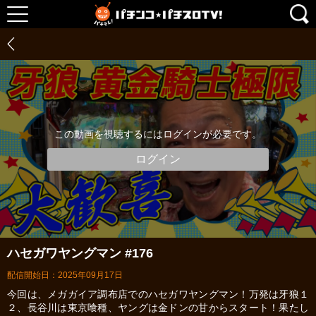
この動画を視聴するにはログインが必要です。
ログイン
ハセガワヤングマン #176
配信開始日：2025年09月17日
今回は、メガガイア調布店でのハセガワヤングマン！万発は牙狼１
２、長谷川は東京喰種、ヤングは金ドンの甘からスタート！果たし