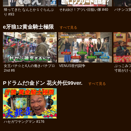
帰ってきた なんとか１ぐらんぷ
それゆけ！アツい日狙い隊 #40
パチンコ実
り #93
e牙狼12黄金騎士極限
すべて見る
女王パチ☆と4人の働きパチプロ
VENUS世代闘争
ぶっこみ
2nd #6
寸前がけっ
Pドラムだ!金ドン 花火外伝99ver.
すべて見る
ハセガワヤングマン #176