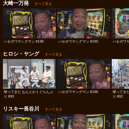
大崎一万発
すべて見る
ハセガワヤングマン #196
ハセガワヤングマン #195
ハセガワヤ
ヒロシ・ヤング
すべて見る
帰ってきた なんとか１ぐらんぷ
ハセガワヤングマン #196
帰ってき
り #93
り #92
リスキー長谷川
すべて見る