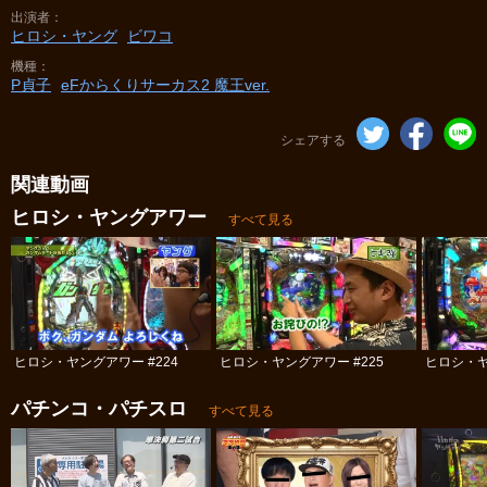
出演者
ヒロシ・ヤング
ビワコ
機種
P貞子
eFからくりサーカス2 魔王ver.
シェアする
関連動画
ヒロシ・ヤングアワー
すべて見る
ヒロシ・ヤングアワー #224
ヒロシ・ヤングアワー #225
ヒロシ・ヤ
パチンコ・パチスロ
すべて見る