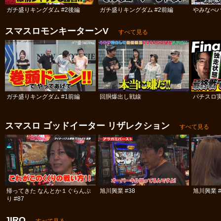
ガチ盛りキングダム #2後編
ガチ盛りキングダム #2前編
やみなべ
スマスロモンキーターンV
すべて見る
ガチ盛りキングダム #1前編
回胴爆出し戦線
パチスロ実
スマスロ ゴッドイーター リザレクション
すべて見る
帰ってきた なんとか１ぐらんぷ
旭川興業 #38
旭川興業 #
り #87
JIRO