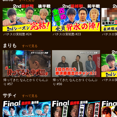
すべて見る
パチスロ実戦塾 #24
パチスロ実戦塾 #23
パチスロ実
まりも
すべて見る
帰ってきた なんとか１ぐらんぷ
帰ってきた なんとか１ぐらんぷ
パチスロ実
り #57
り #56
サチィ
すべて見る