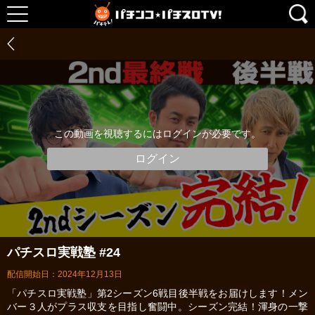
この動画を視聴するにはログインが必要です。
ログイン
パチスロ実戦塾 #24
配信開始日：2024年12月13日
「パチスロ実戦塾」第2シーズン6戦目後半戦をお届けします！メン
バー３人がプラス収支を目指し奮闘中。シーズン完結！渾身の一撃