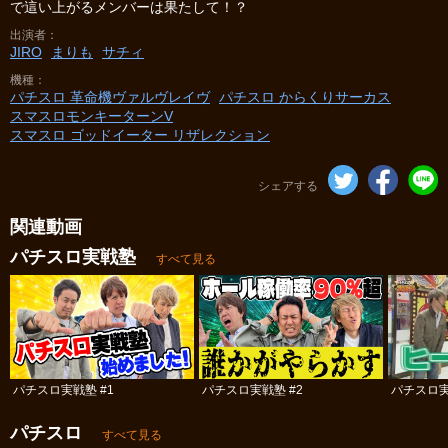
で這い上がるメンバーは果たして！？
出演者
JIRO
まりも
サチィ
機種
パチスロ 革命機ヴァルヴレイヴ
パチスロ からくりサーカス
スマスロモンキーターンV
スマスロ ゴッドイーター リザレクション
シェアする
関連動画
パチスロ実戦塾
すべて見る
パチスロ実戦塾 #1
パチスロ実戦塾 #2
パチスロ実
パチスロ
すべて見る