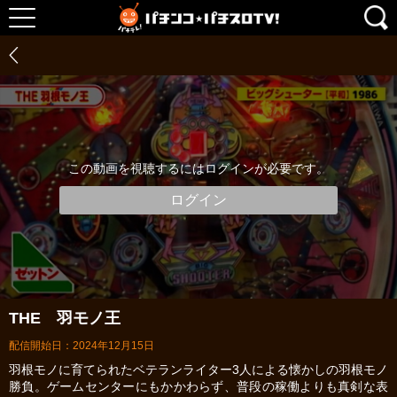
この動画を視聴するにはログインが必要です。
ログイン
THE 羽モノ王
配信開始日：2024年12月15日
羽根モノに育てられたベテランライター3人による懐かしの羽根モノ
勝負。ゲームセンターにもかかわらず、普段の稼働よりも真剣な表