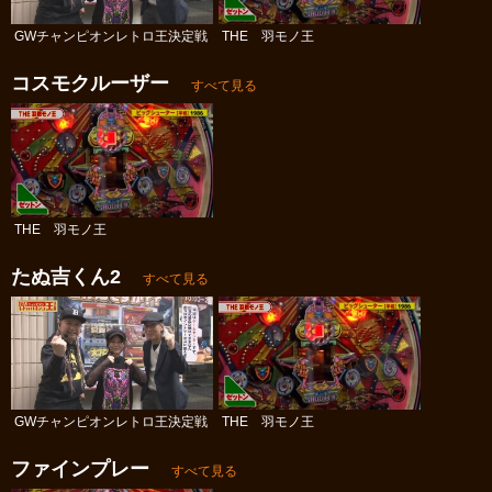
GWチャンピオンレトロ王決定戦
THE 羽モノ王
コスモクルーザー
すべて見る
THE 羽モノ王
たぬ吉くん2
すべて見る
GWチャンピオンレトロ王決定戦
THE 羽モノ王
ファインプレー
すべて見る