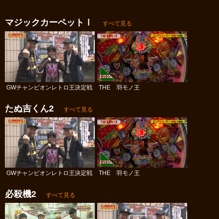
マジックカーペットⅠ
すべて見る
GWチャンピオンレトロ王決定戦
THE 羽モノ王
たぬ吉くん2
すべて見る
GWチャンピオンレトロ王決定戦
THE 羽モノ王
必殺機2
すべて見る