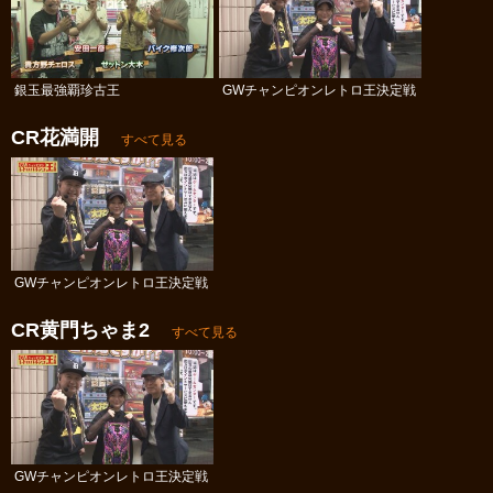
銀玉最強覇珍古王
GWチャンピオンレトロ王決定戦
CR花満開
すべて見る
GWチャンピオンレトロ王決定戦
CR黄門ちゃま2
すべて見る
GWチャンピオンレトロ王決定戦