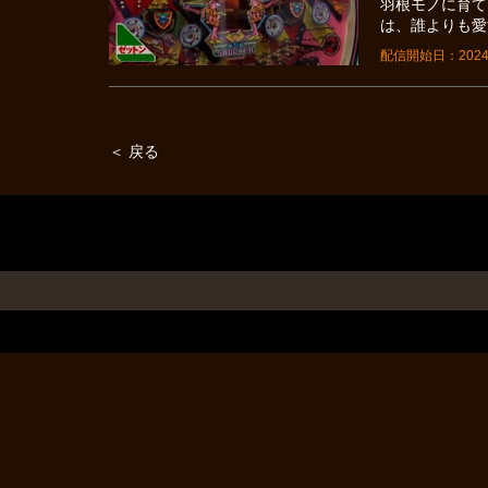
羽根モノに育て
は、誰よりも愛
配信開始日：2024
＜ 戻る