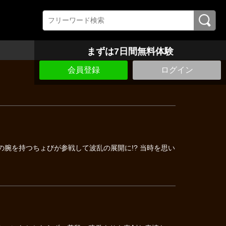
まずは7日間無料体験
会員登録
ログイン
の腕を持つちょびが参戦して波乱の展開に!? 当時を思い