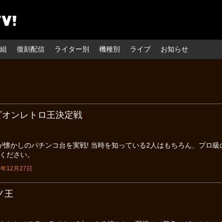
組
復刻配信
ライター別
機種別
ライブ
お知らせ
ピオンレトロ王決定戦
が懐かしのパチンコ台を実戦! 当時を知っている2人はもちろん、プロ級
ください。
年12月27日
ノ王