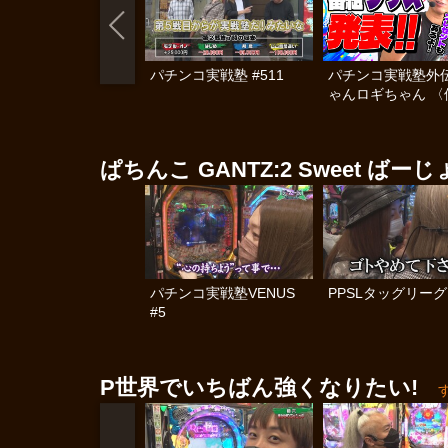
パチンコ実戦塾 #511
パチンコ実戦塾外伝
ゃんロギちゃん 〈
済弾球録〉 #113
ぱちんこ GANTZ:2 Sweet ばー
パチンコ実戦塾VENUS
PPSLタッグリーグ 
#5
P世界でいちばん強くなりたい!