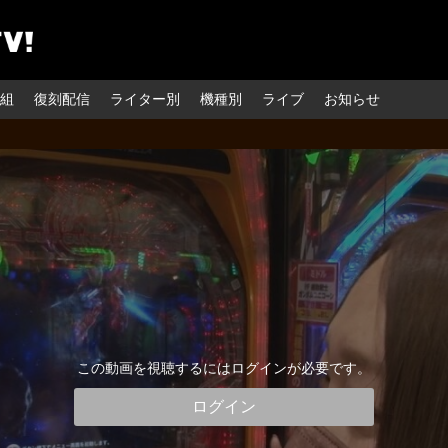
組
復刻配信
ライター別
機種別
ライブ
お知らせ
この動画を視聴するにはログインが必要です。
ログイン