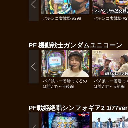
パチンコ実戦塾 #298
パチンコ実戦塾 #2
PF 機動戦士ガンダムユニコーン
パチ狼～一番勝ってるの
パチ狼～一番勝っ
は誰だ!?～ #後編
は誰だ!?～ #前編
PF戦姫絶唱シンフォギア2 1/77ver