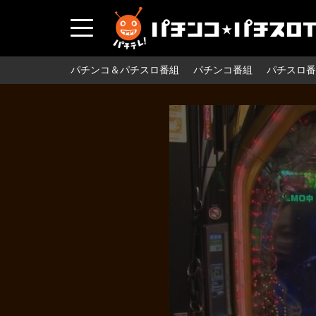
パチンコ＆パチスロ番組
パチンコ番組
パチスロ番