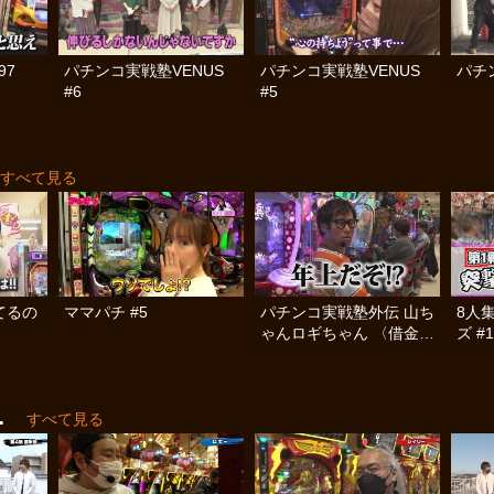
97
パチンコ実戦塾VENUS
パチンコ実戦塾VENUS
パチン
#6
#5
すべて見る
てるの
ママパチ #5
パチンコ実戦塾外伝 山ち
8人
ゃんロギちゃん 〈借金返
ズ #1
済弾球録〉 #19
.
すべて見る