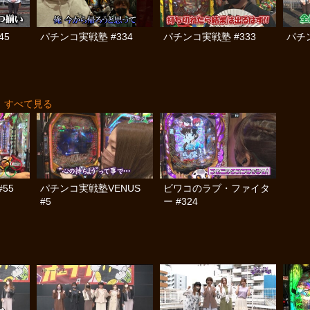
45
パチンコ実戦塾 #334
パチンコ実戦塾 #333
パチン
すべて見る
55
パチンコ実戦塾VENUS
ビワコのラブ・ファイタ
#5
ー #324