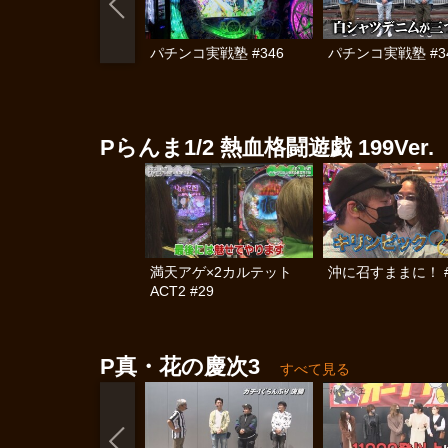
パチンコ実戦塾 #346
パチンコ実戦塾 #3
Pらんま1/2 熱血格闘遊戯 199Ver.
満天アゲ×2カルテット
沖に召すままに！ #
ACT2 #29
P真・花の慶次3
すべて見る