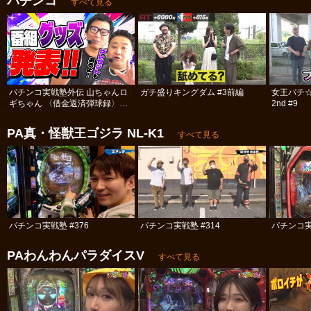
パチンコ
すべて見る
パチンコ実戦塾外伝 山ちゃんロ
ガチ盛りキングダム #3前編
女王パチ
ギちゃん 〈借金返済弾球録〉
2nd #9
#113
PA真・怪獣王ゴジラ NL‐K1
すべて見る
パチンコ実戦塾 #376
パチンコ実戦塾 #314
パチンコ実
PAわんわんパラダイスV
すべて見る