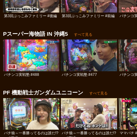
第3回ぶっこみファミリー #後編
第3回ぶっこみファミリー #前編
パチンコ実
Pスーパー海物語 IN 沖縄5
すべて見る
パチンコ実戦塾 #488
パチンコ実戦塾 #477
パチンコ実
PF 機動戦士ガンダムユニコーン
すべて見る
パチ狼～一番勝ってるのは誰だ!?
パチ狼～一番勝ってるのは誰だ!?
ママパチ #