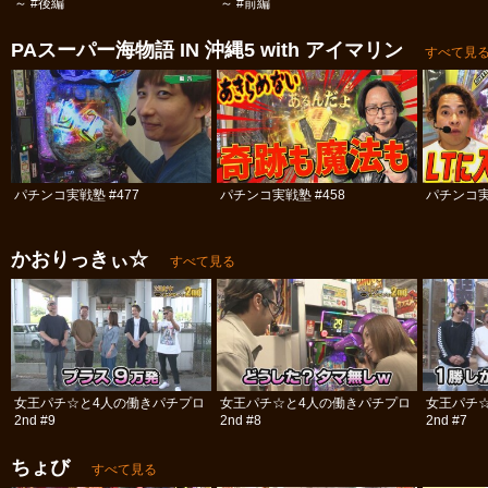
～ #後編
～ #前編
PAスーパー海物語 IN 沖縄5 with アイマリン
すべて見
パチンコ実戦塾 #477
パチンコ実戦塾 #458
パチンコ実
かおりっきぃ☆
すべて見る
女王パチ☆と4人の働きパチプロ
女王パチ☆と4人の働きパチプロ
女王パチ
2nd #9
2nd #8
2nd #7
ちょび
すべて見る