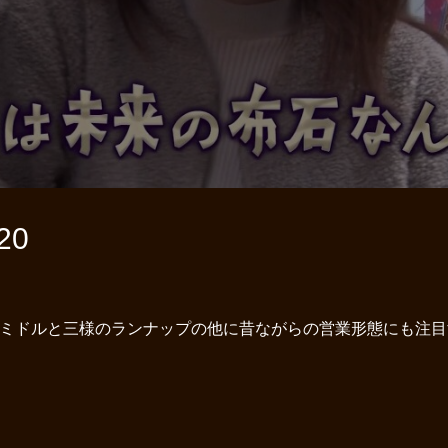
20
・ミドルと三様のランナップの他に昔ながらの営業形態にも注