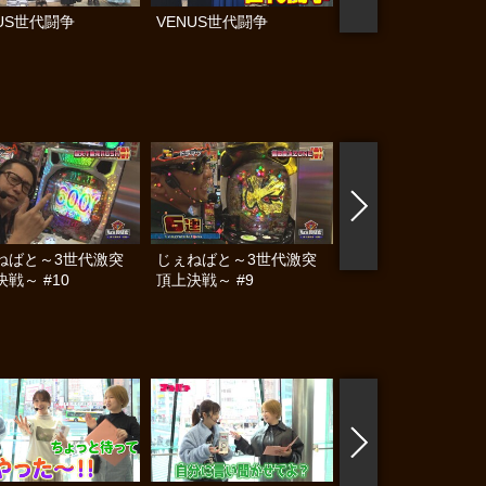
NUS世代闘争
VENUS世代闘争
女王パチ☆と4人の
パチプロ2nd #5
ねばと～3世代激突
じぇねばと～3世代激突
GACHI×ガチ #8
戦～ #10
頂上決戦～ #9