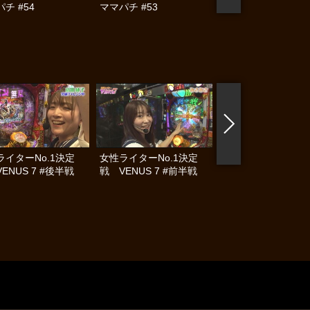
チ #54
ママパチ #53
ママパチ #52
ライターNo.1決定
女性ライターNo.1決定
全日本パチンコ最強
ENUS 7 #後半戦
戦 VENUS 7 #前半戦
権 #12