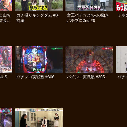
 山ち
ガチ盛りキングダム #3
女王パチ☆と4人の働き
ミネタ
借金返
前編
パチプロ2nd #9
NUS
パチンコ実戦塾 #306
パチンコ実戦塾 #305
パチン