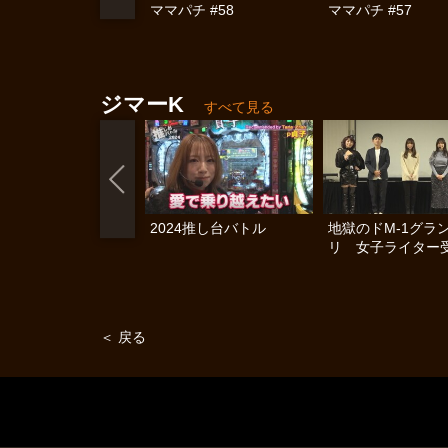
ママパチ #58
ママパチ #57
ジマーK
すべて見る
2024推し台バトル
地獄のドM-1グラ
リ 女子ライター
＜ 戻る