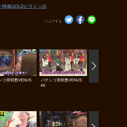
一球魂GOLDピラミッ伝
シェアする
ンコ実戦塾VENUS
パチンコ実戦塾VENUS
パチンコ実戦塾VEN
#6
#7