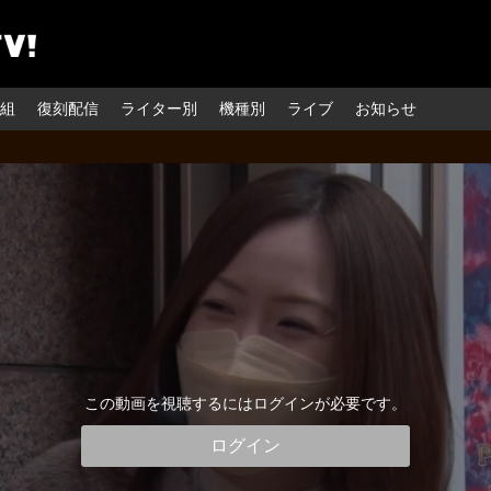
組
復刻配信
ライター別
機種別
ライブ
お知らせ
この動画を視聴するにはログインが必要です。
ログイン