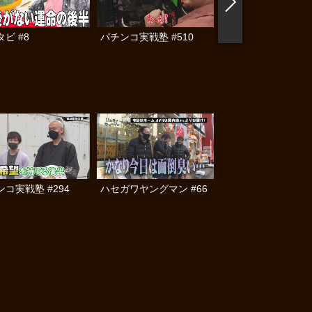
ビ #8
パチンコ実戦塾 #510
パチンコ実戦塾外伝
ゃんロギちゃん 〈
済弾球録〉 #112
コ実戦塾 #294
ハセガワヤングマン #66