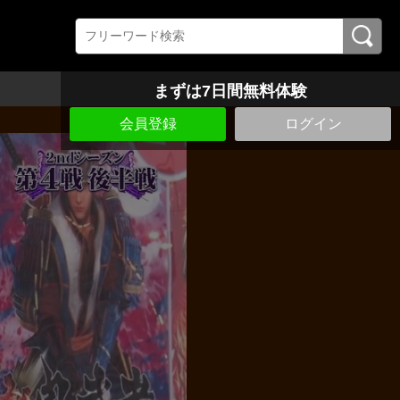
まずは7日間無料体験
会員登録
ログイン