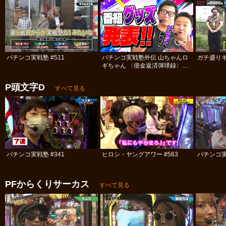
パチンコ実戦塾 #511
パチンコ実戦塾外伝 山ちゃんロ
ガチ盛りキ
ギちゃん 〈借金返済弾球録〉
#113
P頭文字D
すべて見る
パチンコ実戦塾 #341
ヒロシ・ヤングアワー #563
パチンコ実戦
PFからくりサーカス
すべて見る