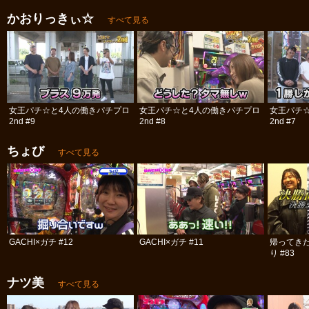
かおりっきぃ☆
すべて見る
女王パチ☆と4人の働きパチプロ
女王パチ☆と4人の働きパチプロ
女王パチ
2nd #9
2nd #8
2nd #7
ちょび
すべて見る
GACHI×ガチ #12
GACHI×ガチ #11
帰ってき
り #83
ナツ美
すべて見る