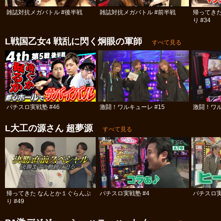
雑誌対抗メガバトル #後半戦
雑誌対抗メガバトル #前半戦
帰ってき
り #34
L戦国乙女4 戦乱に閃く炯眼の軍師
すべて見る
パチスロ実戦塾 #46
激闘！ワルキューレ #15
激闘！ワル
L大工の源さん 超夢源
すべて見る
帰ってきた なんとか１ぐらんぷ
パチスロ実戦塾 #4
パチスロ実
り #49