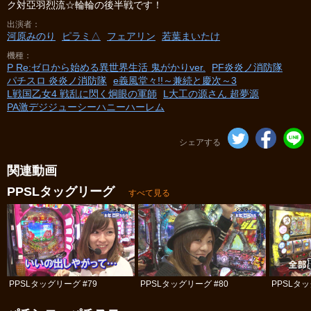
ク対亞羽烈流☆輪輪の後半戦です！
出演者
河原みのり
ピラミ△
フェアリン
若葉まいたけ
機種
P Re:ゼロから始める異世界生活 鬼がかりver.
PF炎炎ノ消防隊
パチスロ 炎炎ノ消防隊
e義風堂々!!～兼続と慶次～3
L戦国乙女4 戦乱に閃く炯眼の軍師
L大工の源さん 超夢源
PA激デジジューシーハニーハーレム
シェアする
関連動画
PPSLタッグリーグ
すべて見る
PPSLタッグリーグ #79
PPSLタッグリーグ #80
PPSLタッ