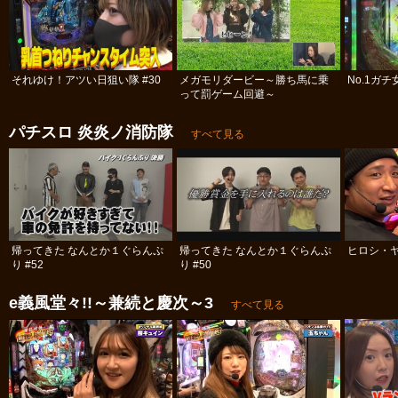
それゆけ！アツい日狙い隊 #30
メガモリダービー～勝ち馬に乗
No.1ガ
って罰ゲーム回避～
パチスロ 炎炎ノ消防隊
すべて見る
帰ってきた なんとか１ぐらんぷ
帰ってきた なんとか１ぐらんぷ
ヒロシ・ヤ
り #52
り #50
e義風堂々!!～兼続と慶次～3
すべて見る