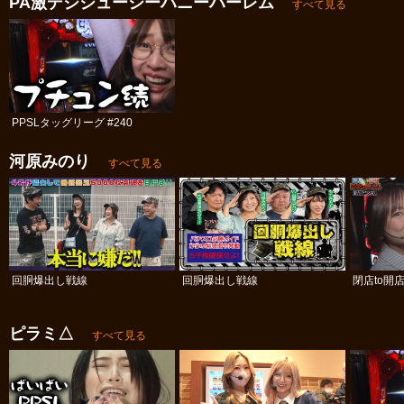
PA激デジジューシーハニーハーレム
すべて見る
PPSLタッグリーグ #240
河原みのり
すべて見る
回胴爆出し戦線
回胴爆出し戦線
閉店to開
ピラミ△
すべて見る