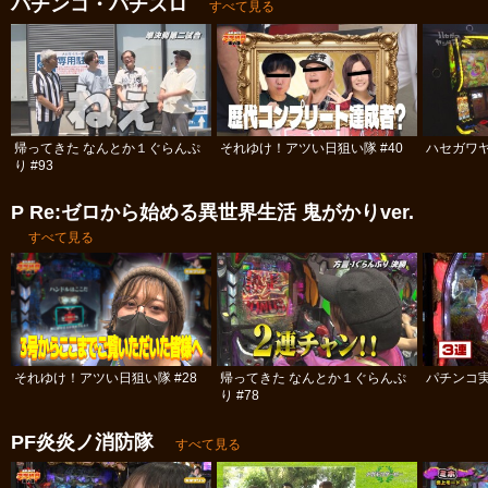
パチンコ・パチスロ
すべて見る
帰ってきた なんとか１ぐらんぷ
それゆけ！アツい日狙い隊 #40
ハセガワヤ
り #93
P Re:ゼロから始める異世界生活 鬼がかりver.
すべて見る
それゆけ！アツい日狙い隊 #28
帰ってきた なんとか１ぐらんぷ
パチンコ実
り #78
PF炎炎ノ消防隊
すべて見る