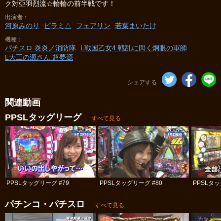
ク対亞羽烈流☆輪輪の前半戦です！
出演者
河原みのり
ピラミ△
フェアリン
若葉まいたけ
機種
パチスロ 炎炎ノ消防隊
L戦国乙女4 戦乱に閃く炯眼の軍師
L大工の源さん 超夢源
シェアする
関連動画
PPSLタッグリーグ
すべて見る
PPSLタッグリーグ #79
PPSLタッグリーグ #80
PPSLタッ
パチンコ・パチスロ
すべて見る