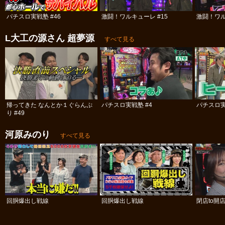
パチスロ実戦塾 #46
激闘！ワルキューレ #15
激闘！ワル
L大工の源さん 超夢源
すべて見る
帰ってきた なんとか１ぐらんぷ
パチスロ実戦塾 #4
パチスロ実
り #49
河原みのり
すべて見る
回胴爆出し戦線
回胴爆出し戦線
閉店to開