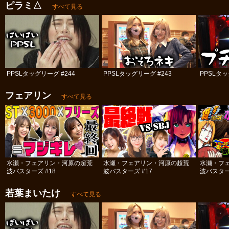
ピラミ△
すべて見る
PPSLタッグリーグ #244
PPSLタッグリーグ #243
PPSLタッ
フェアリン
すべて見る
水瀬・フェアリン・河原の超荒
水瀬・フェアリン・河原の超荒
水瀬・フ
波バスターズ #18
波バスターズ #17
波バスター
若葉まいたけ
すべて見る