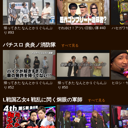
帰ってきた なんとか１ぐらんぷ
それゆけ！アツい日狙い隊 #40
ハセガワヤ
り #93
パチスロ 炎炎ノ消防隊
すべて見る
帰ってきた なんとか１ぐらんぷ
帰ってきた なんとか１ぐらんぷ
ヒロシ・ヤ
り #52
り #50
L戦国乙女4 戦乱に閃く炯眼の軍師
すべて見る