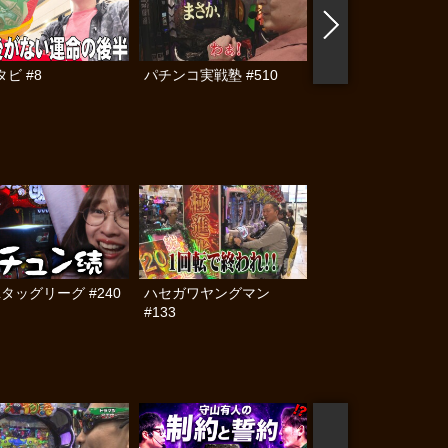
ビ #8
パチンコ実戦塾 #510
パチンコ実戦塾外伝
ゃんロギちゃん 〈
済弾球録〉 #112
Lタッグリーグ #240
ハセガワヤングマン
#133