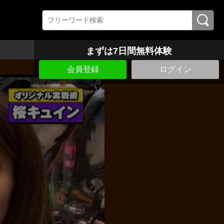
まずは7日間無料体験
会員登録
ログイン