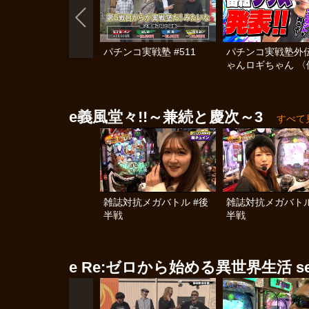
パチンコ実戦塾 #511
パチンコ実戦塾外伝
ゃんロギちゃん 〈
済弾球録〉 #113
e義風堂々!!～兼続と慶次～3
すべて
雑誌対抗メガバトル #後
雑誌対抗メガバトル
半戦
半戦
e Re:ゼロから始める異世界生活 se