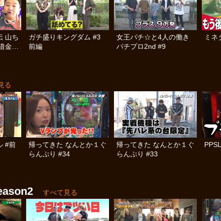
 山ち
ガチ盛りキングダム #3
女王パチ☆と4人の働き
ミネタ
借金返
前編
パチプロ2nd #9
見る
 #前
帰ってきた なんとか１ぐ
帰ってきた なんとか１ぐ
PPS
らんぷり #34
らんぷり #33
ason2
すべて見る