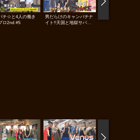
パチ☆と4人の働き
男だらけのキャンパチナ
極上！パチンコ合宿
ロ2nd #5
イト!!天国と地獄サバイ
後編
バル