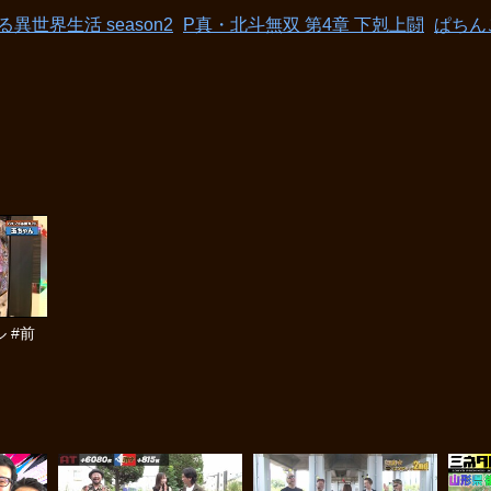
る異世界生活 season2
P真・北斗無双 第4章 下剋上闘
ぱちん
 #前