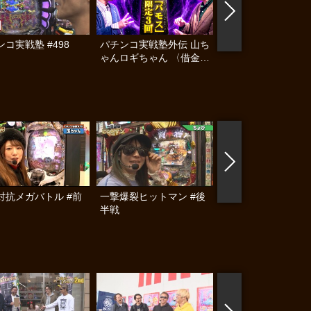
コ実戦塾 #498
パチンコ実戦塾外伝 山ち
パチンコ実戦塾 #49
ゃんロギちゃん 〈借金返
済弾球録〉 #100
対抗メガバトル #前
一撃爆裂ヒットマン #後
一撃爆裂ヒットマン
半戦
半戦