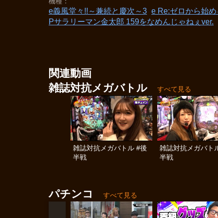
機種
e義風堂々!!～兼続と慶次～3
e Re:ゼロから始め
Pサラリーマン金太郎 159をなめんじゃねぇver.
関連動画
雑誌対抗メガバトル
すべて見る
雑誌対抗メガバトル #後
雑誌対抗メガバトル
半戦
半戦
パチンコ
すべて見る