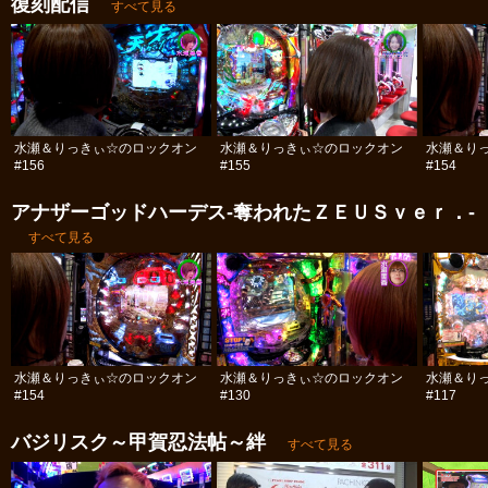
復刻配信
すべて見る
水瀬＆りっきぃ☆のロックオン
水瀬＆りっきぃ☆のロックオン
水瀬＆り
#156
#155
#154
アナザーゴッドハーデス-奪われたＺＥＵＳｖｅｒ．-
すべて見る
水瀬＆りっきぃ☆のロックオン
水瀬＆りっきぃ☆のロックオン
水瀬＆り
#154
#130
#117
バジリスク～甲賀忍法帖～絆
すべて見る