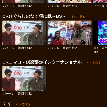
パチテレ！登龍門 #42
パチテレ！登龍門 #24
ビジュR1
CRひぐらしのなく頃に戯～BS～
すべて見る
パチテレ！登龍門 #42
パチテレ！登龍門 #32
南まりか
#55
CRコマコマ倶楽部@インターナショナル
すべて見る
パチテレ！登龍門 #42
くり
すべて見る