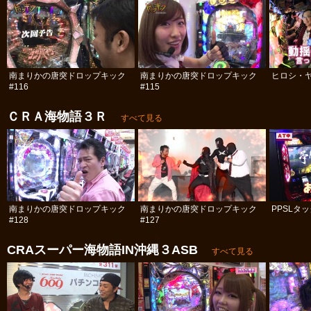
南まりかの唐突ドロップキック
南まりかの唐突ドロップキック
ヒロシ・ヤ
#116
#115
ＣＲＡ海物語３Ｒ
すべて見る
南まりかの唐突ドロップキック
南まりかの唐突ドロップキック
PPSLタッ
#128
#127
CRAスーパー海物語IN沖縄３ASB
すべて見る