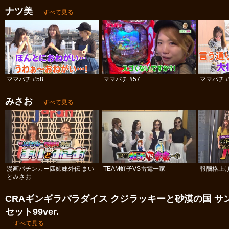
ナツ美
すべて見る
ママパチ #58
ママパチ #57
ママパチ #
みさお
すべて見る
漫画パチンカー四姉妹外伝 まい
TEAM虹子VS雷電一家
報酬格上
とみさお
CRAギンギラパラダイス クジラッキーと砂漠の国 サ
セット99ver.
すべて見る