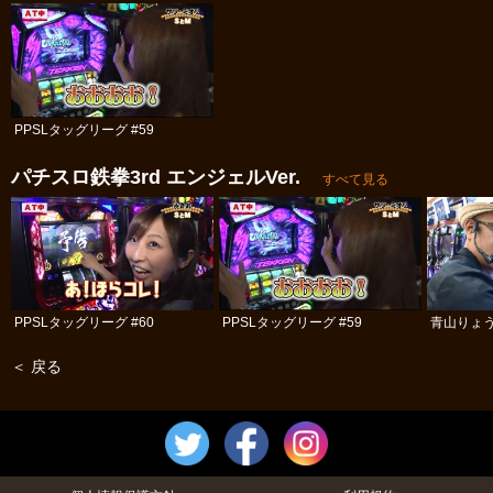
PPSLタッグリーグ #59
パチスロ鉄拳3rd エンジェルVer.
すべて見る
PPSLタッグリーグ #60
PPSLタッグリーグ #59
青山りょう
＜ 戻る