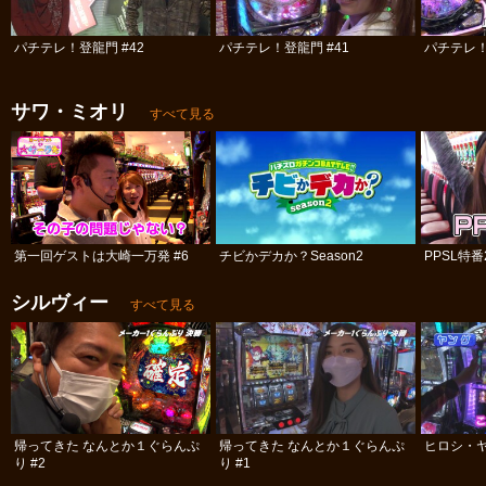
パチテレ！登龍門 #42
パチテレ！登龍門 #41
パチテレ！
サワ・ミオリ
すべて見る
第一回ゲストは大崎一万発 #6
チビかデカか？Season2
PPSL特番
シルヴィー
すべて見る
帰ってきた なんとか１ぐらんぷ
帰ってきた なんとか１ぐらんぷ
ヒロシ・ヤ
り #2
り #1