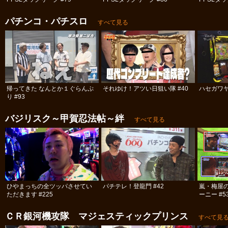
パチンコ・パチスロ
すべて見る
帰ってきた なんとか１ぐらんぷ
それゆけ！アツい日狙い隊 #40
ハセガワヤ
り #93
バジリスク～甲賀忍法帖～絆
すべて見る
ひやまっちの全ツッパさせてい
パチテレ！登龍門 #42
嵐・梅屋
ただきます #225
ーニー #5
ＣＲ銀河機攻隊 マジェスティックプリンス
すべて見