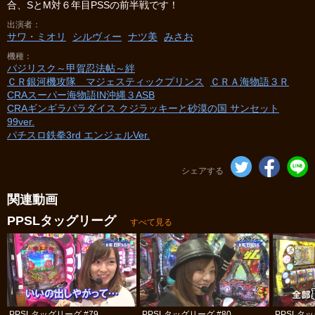
合、SとM対６年目PSSの前半戦です！
出演者
サワ・ミオリ
シルヴィー
ナツ美
みさお
機種
バジリスク～甲賀忍法帖～絆
ＣＲ銀河機攻隊 マジェスティックプリンス
ＣＲＡ海物語３Ｒ
CRAスーパー海物語IN沖縄３ASB
CRAギンギラパラダイス クジラッキーと砂漠の国 サンセット
99ver.
パチスロ鉄拳3rd エンジェルVer.
シェアする
関連動画
PPSLタッグリーグ
すべて見る
PPSLタッグリーグ #79
PPSLタッグリーグ #80
PPSLタッ