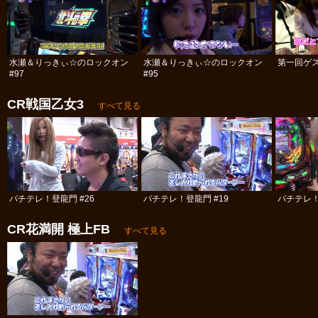
水瀬＆りっきぃ☆のロックオン
水瀬＆りっきぃ☆のロックオン
第一回ゲス
#97
#95
CR戦国乙女3
すべて見る
パチテレ！登龍門 #26
パチテレ！登龍門 #19
パチテレ！
CR花満開 極上FB
すべて見る