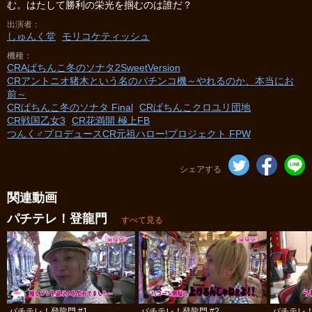
む。はたして勝利の栄光を掴むのは誰だ？
出演者
しゅんく堂
モリコケティッシュ
機種
CRAぱちんこ冬のソナタ2SweetVersion
CRアントニオ猪木という名のパチンコ機～やれるのか、本当にお
前～
CRぱちんこ冬のソナタ Final
CRぱちんこクロユリ団地
CR戦国乙女3
CR花満開 極上FB
つんく♂プロデュースCR元祖ハロー!プロジェクト FPW
シェアする
関連動画
パチテレ！登龍門
すべて見る
パチテレ！登龍門 #1
パチテレ！登龍門 #2
パチテレ！